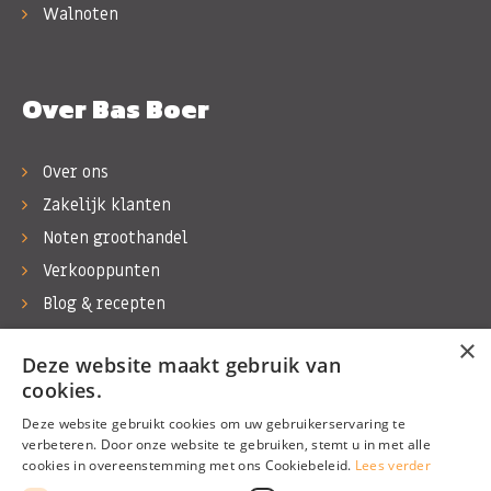
Walnoten
Over Bas Boer
Over ons
Zakelijk klanten
Noten groothandel
Verkooppunten
Blog & recepten
Werken bij Bas Boer Noten
×
Deze website maakt gebruik van
Contact
cookies.
Deze website gebruikt cookies om uw gebruikerservaring te
verbeteren. Door onze website te gebruiken, stemt u in met alle
cookies in overeenstemming met ons Cookiebeleid.
Lees verder