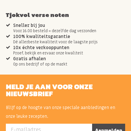
Tjokvol verse noten
Sneller bij jou
Voor 16.00 besteld = dezelfde dag verzonden
100% kwaliteitsgarantie
Dé allerbeste kwaliteit voor de laagste prijs
10x échte verkooppunten
Proef, bekijk en ervaar onze kwaliteit
Gratis afhalen
Op ons bedrijf of op de markt
MELD JE AAN VOOR ONZE
NIEUWSBRIEF
Blijf op de hoogte van onze speciale aanbiedingen en
onze leuke recepten.
E-mailadres
Aanmelden