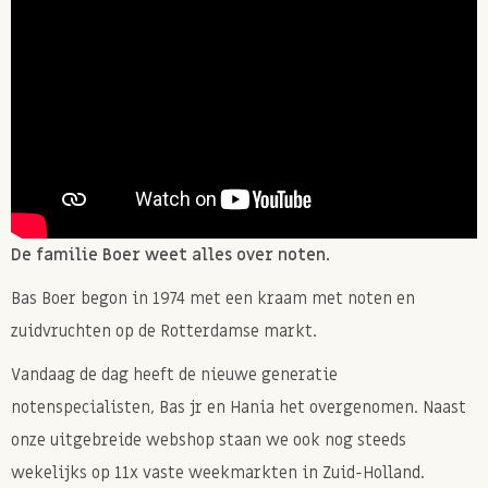
Gebruik aronia bessen naar voorkeur en eet ze los,
gemengd met kwark/yoghurt of door een smoothie of
maak er bijvoorbeeld een gezonde aronia sap of jam
van!
Allergie informatie
Kan PINDA'S, andere NOTEN, SOJA, MELK, TARWE en
SESAM bevatten.
De familie Boer weet alles over noten.
Bas Boer begon in 1974 met een kraam met noten en
zuidvruchten op de Rotterdamse markt.
Vandaag de dag heeft de nieuwe generatie
notenspecialisten, Bas jr en Hania het overgenomen. Naast
onze uitgebreide webshop staan we ook nog steeds
wekelijks op 11x vaste weekmarkten in Zuid-Holland.