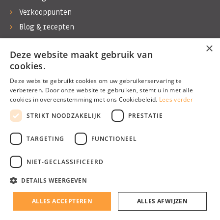
Verkooppunten
Blog & recepten
Werken bij Bas Boer Noten
×
Deze website maakt gebruik van
Contact
cookies.
Deze website gebruikt cookies om uw gebruikerservaring te
verbeteren. Door onze website te gebruiken, stemt u in met alle
cookies in overeenstemming met ons Cookiebeleid.
Lees verder
©1974 - 2026 Bas Boer Noten
STRIKT NOODZAKELIJK
PRESTATIE
Alle rechten voorbehouden
TARGETING
FUNCTIONEEL
NIET-GECLASSIFICEERD
DETAILS WEERGEVEN
Algemene voorwaarden
Privacy Policy
ALLES ACCEPTEREN
ALLES AFWIJZEN