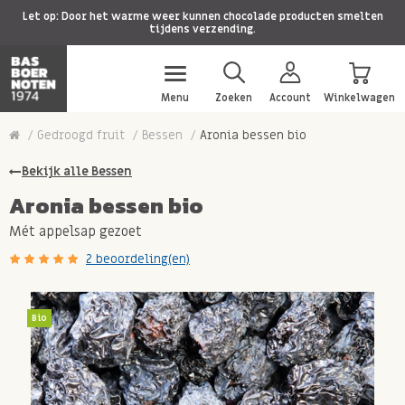
Let op: Door het warme weer kunnen chocolade producten smelten
tijdens verzending.
Menu
Zoeken
Account
Winkelwagen
Gedroogd fruit
Bessen
Aronia bessen bio
Bekijk alle Bessen
Aronia bessen bio
Mét appelsap gezoet
2 beoordeling(en)
Bio