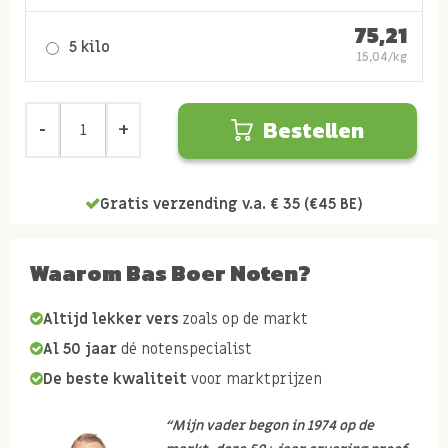
75,21
5 kilo
15,04/kg
Bestellen
Gratis verzending v.a. € 35 (€45 BE)
Waarom Bas Boer Noten?
Altijd lekker vers
zoals op de markt
Al 50 jaar
dé notenspecialist
De beste kwaliteit
voor marktprijzen
“Mijn vader begon in 1974 op de