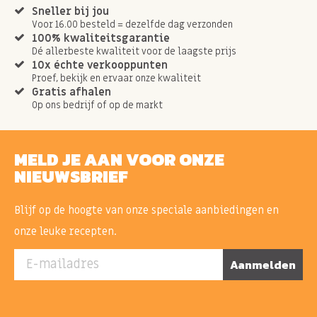
Sneller bij jou
Voor 16.00 besteld = dezelfde dag verzonden
100% kwaliteitsgarantie
Dé allerbeste kwaliteit voor de laagste prijs
10x échte verkooppunten
Proef, bekijk en ervaar onze kwaliteit
Gratis afhalen
Op ons bedrijf of op de markt
MELD JE AAN VOOR ONZE
NIEUWSBRIEF
Blijf op de hoogte van onze speciale aanbiedingen en
onze leuke recepten.
E-mailadres
Aanmelden