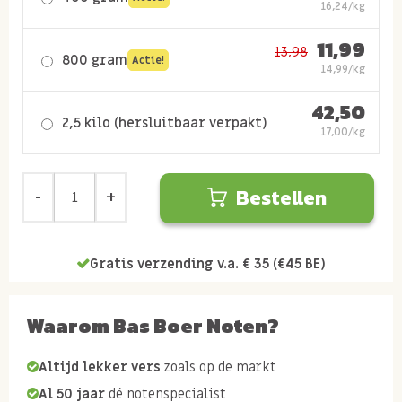
16,24/kg
11,99
13,98
800 gram
Actie!
14,99/kg
42,50
2,5 kilo (hersluitbaar verpakt)
17,00/kg
Bestellen
Gratis verzending v.a. € 35 (€45 BE)
Waarom Bas Boer Noten?
Altijd lekker vers
zoals op de markt
Al 50 jaar
dé notenspecialist