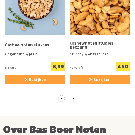
Liever ongezouten cashewnoten kopen? Klik hier!
Cashewnoten stukjes
Cashewnoten stukjes
gebrand
Allergie-informatie
Ongebrand & puur
Crunchy & ongezouten
Bevat
PINDA
en
NOTEN
. Kan sporen bevatten van
8,99
4,50
GLUTEN
en
SESAM
.
Nu vanaf:
Nu vanaf:
Bekijken
Bekijken
Over Bas Boer Noten