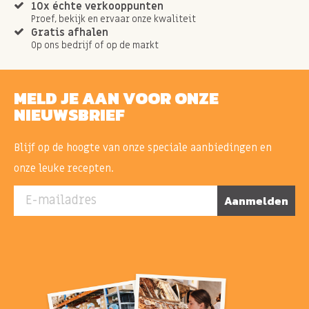
10x échte verkooppunten
Proef, bekijk en ervaar onze kwaliteit
Gratis afhalen
Op ons bedrijf of op de markt
MELD JE AAN VOOR ONZE
NIEUWSBRIEF
Blijf op de hoogte van onze speciale aanbiedingen en
onze leuke recepten.
E-mailadres
Aanmelden