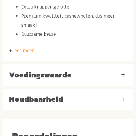
Extra knapperige bite
Premium kwaliteit cashewnoten, dus meer
smaak!
Duurzame keuze
Lees meer
Ingrediënten:
CASHEWNOTEN
,
PINDA
-olie (arachide), zout.
Voedingswaarde
Smaakvolle cashewnoten met
+
oog voor duurzaamheid
Houdbaarheid
+