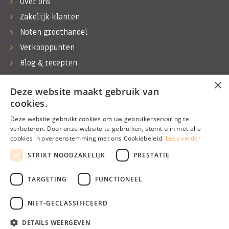
Over ons
Zakelijk klanten
Noten groothandel
Verkooppunten
Blog & recepten
Werken bij Bas Boer Noten
×
Deze website maakt gebruik van
Contact
cookies.
Deze website gebruikt cookies om uw gebruikerservaring te
verbeteren. Door onze website te gebruiken, stemt u in met alle
cookies in overeenstemming met ons Cookiebeleid.
Lees verder
©1974 - 2026 Bas Boer Noten
STRIKT NOODZAKELIJK
PRESTATIE
Alle rechten voorbehouden
TARGETING
FUNCTIONEEL
NIET-GECLASSIFICEERD
DETAILS WEERGEVEN