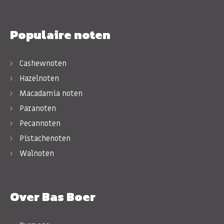
Populaire noten
Cashewnoten
Hazelnoten
Macadamia noten
Paranoten
Pecannoten
Pistachenoten
Walnoten
Over Bas Boer