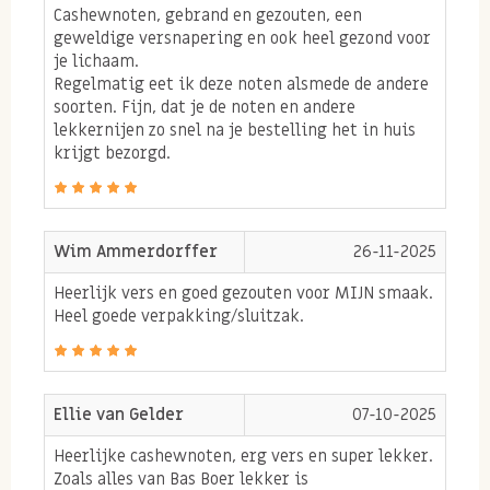
Ambachtelijk vers gebrande
Cashewnoten, gebrand en gezouten, een
geweldige versnapering en ook heel gezond voor
cashewnoten
je lichaam.
Regelmatig eet ik deze noten alsmede de andere
Onze cashewnoten vinden hun oorsprong op de markt.
soorten. Fijn, dat je de noten en andere
Er kan maar weinig op tegen de heerlijke lucht van
lekkernijen zo snel na je bestelling het in huis
krijgt bezorgd.
versgebakken noten als je de markt bezoekt. Door al
meer dan 49 jaar ervaring te hebben in het branden
van noten kunnen wij garanderen dat onze
Wim Ammerdorffer
26-11-2025
cashewnoten geselecteerd worden op kwaliteit en
tijdens het branden in zuivere pinda-olie en op de
Heerlijk vers en goed gezouten voor MIJN smaak.
Heel goede verpakking/sluitzak.
juiste temperatuur de lekkerste smaak naar voren
komt. Onze vers gebrande cashewnoten hebben dan
ook een heerlijke nasmaak en proeven niet vlak.
Ellie van Gelder
07-10-2025
Heerlijke cashewnoten, erg vers en super lekker.
Verschillen naturel of gebrande
Zoals alles van Bas Boer lekker is