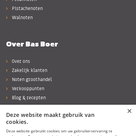
Pistachenoten
Walnoten
Over Bas Boer
Over ons
Zakelijk klanten
Noten groothandel
Verkooppunten
Blog & recepten
Werken bij Bas Boer Noten
×
Deze website maakt gebruik van
Contact
cookies.
Deze website gebruikt cookies om uw gebruikerservaring te