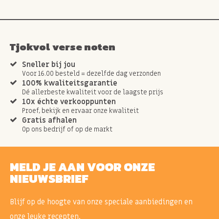
Tjokvol verse noten
Sneller bij jou
Voor 16.00 besteld = dezelfde dag verzonden
100% kwaliteitsgarantie
Dé allerbeste kwaliteit voor de laagste prijs
10x échte verkooppunten
Proef, bekijk en ervaar onze kwaliteit
Gratis afhalen
Op ons bedrijf of op de markt
MELD JE AAN VOOR ONZE
NIEUWSBRIEF
Blijf op de hoogte van onze speciale aanbiedingen en
onze leuke recepten.