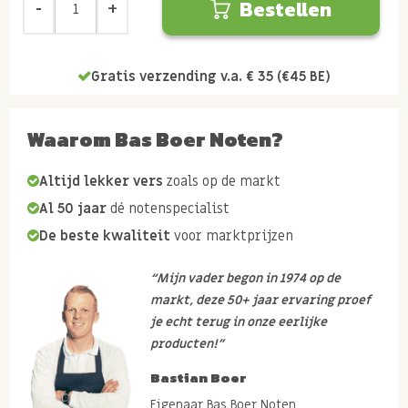
Bestellen
Gratis verzending v.a. € 35 (€45 BE)
Waarom Bas Boer Noten?
Altijd lekker vers
zoals op de markt
Al 50 jaar
dé notenspecialist
De beste kwaliteit
voor marktprijzen
“Mijn vader begon in 1974 op de
markt, deze 50+ jaar ervaring proef
je echt terug in onze eerlijke
producten!”
Bastian Boer
Eigenaar Bas Boer Noten