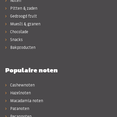
Noten
Pitten & zaden
Gedroogd fruit
Muesli & granen
Chocolade
Snacks
Bakproducten
Populaire noten
Cashewnoten
Hazelnoten
Macadamia noten
Paranoten
Pecannoten