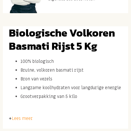
Biologische Volkoren
Basmati Rijst 5 Kg
100% biologisch
Bruine, volkoren basmati rijst
Bron van vezels
Langzame koolhydraten voor langdurige energie
Grootverpakking van 5 kilo
Ingrediënten: basmati rijst*( volkoren)
Lees meer
* Biologische oorsprong