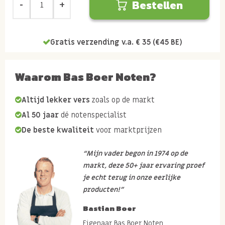
Bestellen
Gratis verzending v.a. € 35 (€45 BE)
Waarom Bas Boer Noten?
Altijd lekker vers
zoals op de markt
Al 50 jaar
dé notenspecialist
De beste kwaliteit
voor marktprijzen
“Mijn vader begon in 1974 op de
markt, deze 50+ jaar ervaring proef
je echt terug in onze eerlijke
producten!”
Bastian Boer
Eigenaar Bas Boer Noten