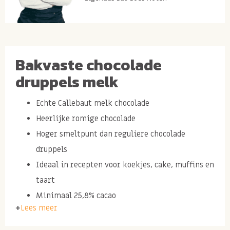
Bakvaste chocolade
druppels melk
Echte Callebaut melk chocolade
Heerlijke romige chocolade
Hoger smeltpunt dan reguliere chocolade
druppels
Ideaal in recepten voor koekjes, cake, muffins en
taart
Minimaal 25,8% cacao
Lees meer
Ingredienten: suiker, volle melkpoeder, cacaomassa,
cacaoboter, weipoeder, magere melkpoeder, soja-