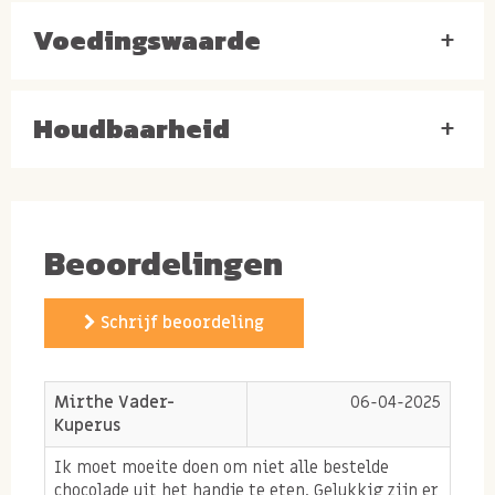
lecithine, vanille-aroma.
Voedingswaarde
+
Houdbaarheid
+
Beoordelingen
Schrijf beoordeling
Mirthe Vader-
06-04-2025
Kuperus
Ik moet moeite doen om niet alle bestelde
chocolade uit het handje te eten. Gelukkig zijn er