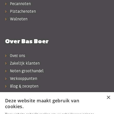
Pecannoten
Pistachenoten
Walnoten
Over Bas Boer
Over ons
Zakelijk klanten
Noten groothandel
Verkooppunten
Blog & recepten
Werken bij Bas Boer Noten
×
Deze website maakt gebruik van
Contact
cookies.