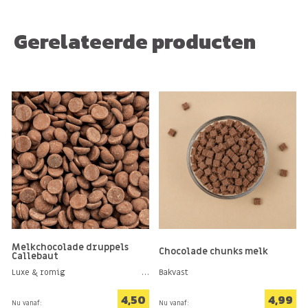
Gerelateerde producten
Melkchocolade druppels
Chocolade chunks melk
Callebaut
Luxe & romig
Bakvast
4,50
4,99
Nu vanaf:
Nu vanaf: