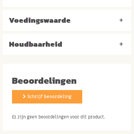
Voedingswaarde
Allergenen:
+
Kan TARWE, HAVER, NOTEN, PINDA'S en SESAM
bevatten.
Houdbaarheid
+
Beoordelingen
Schrijf beoordeling
Er zijn geen beoordelingen voor dit product.