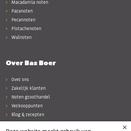
Macadamia noten
Paranoten
Pecannoten
Pistachenoten
Walnoten
Over Bas Boer
Over ons
Zakelijk klanten
Noten groothandel
Verkooppunten
Blog & recepten
Werken bij Bas Boer Noten
×