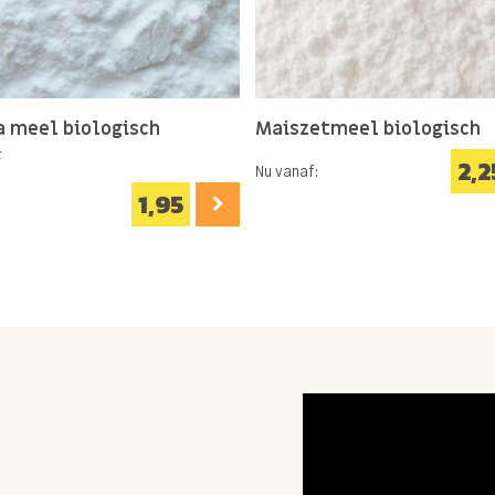
a meel biologisch
Maiszetmeel biologisch
r
2,2
Nu vanaf:
1,95