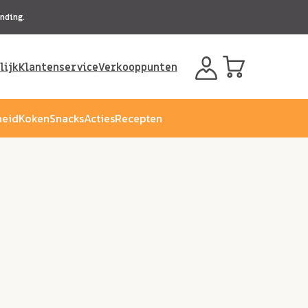
nding.
lijk
Klantenservice
Verkooppunten
eid
Koken
Snacks
Acties
Recepten