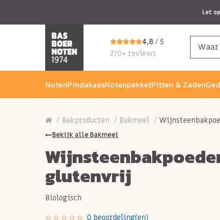
Let o
4,8
/ 5
270+ reviews
Noten
Pindakaas
Notenpakket
Pitten & Zaden
Ged
Bakproducten
Bakmeel
Wijnsteenbakpoed
Bekijk alle Bakmeel
Wijnsteenbakpoeder
glutenvrij
Biologisch
0 beoordeling(en)