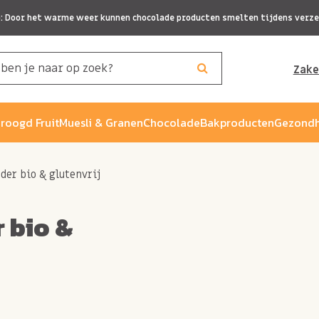
p: Door het warme weer kunnen chocolade producten smelten tijdens verze
Zake
roogd Fruit
Muesli & Granen
Chocolade
Bakproducten
Gezondh
er bio & glutenvrij
 bio &