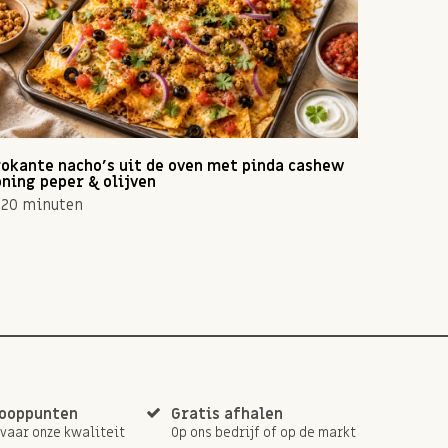
okante nacho's uit de oven met pinda cashew
Zomerse 
ning peper & olijven
10 min
20 minuten
kooppunten
Gratis afhalen
rvaar onze kwaliteit
Op ons bedrijf of op de markt