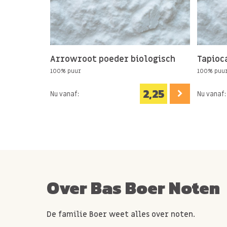
Arrowroot poeder biologisch
Tapioc
100% puur
100% puu
2,25
Nu vanaf:
Nu vanaf:
Over Bas Boer Noten
De familie Boer weet alles over noten.