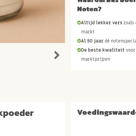
Noten?
Altijd lekker vers
zoals 
markt
Al 50 jaar
dé notenspecia
De beste kwaliteit
voor
marktprijzen
akpoeder
Voedingswaard