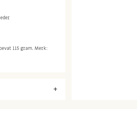
oeder
bevat 115 gram. Merk:
+