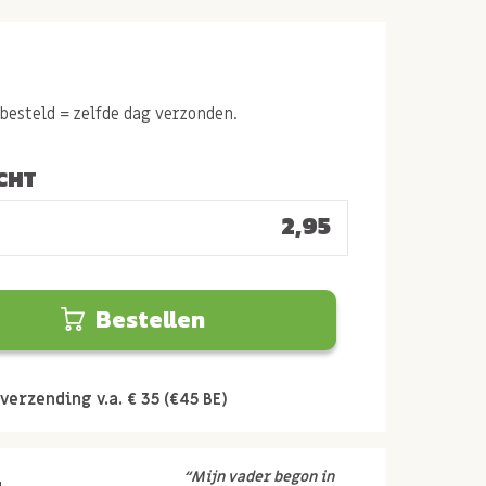
esteld = zelfde dag verzonden.
CHT
2,95
Bestellen
verzending v.a. € 35 (€45 BE)
r
“Mijn vader begon in