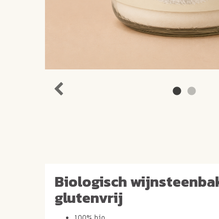
Biologisch wijnsteenb
glutenvrij
100% bio