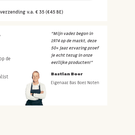
verzending v.a. € 35 (€45 BE)
r
“Mijn vader begon in
1974 op de markt, deze
50+ jaar ervaring proef
je echt terug in onze
op de
eerlijke producten!”
Bastian Boer
list
Eigenaar Bas Boer Noten