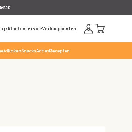
nding.
lijk
Klantenservice
Verkooppunten
eid
Koken
Snacks
Acties
Recepten