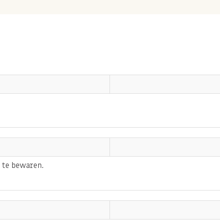
peltaart met amandelspijs
 je amandelspijs is net zo
ruikt.
kwaliteit beschikbaar. De
ijs is 1:1 wat staat voor
delen. Hierdoor is de spijs
smaak nog voldoende ook na
 marsepein
in ons
 te bewaren.