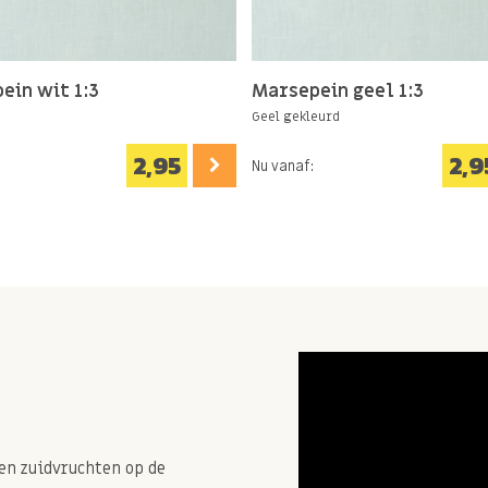
ein wit 1:3
Marsepein geel 1:3
Geel gekleurd
2,95
2,9
Nu vanaf:
en zuidvruchten op de