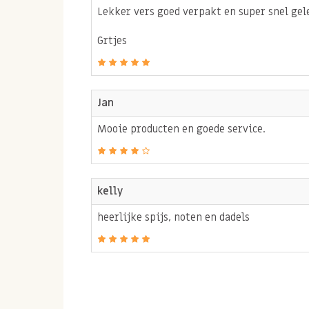
Je kunt amandelspijs per 500 gr direct in onze
Lekker vers goed verpakt en super snel ge
of op een van onze 7 verkooppunten. Wist je da
Grtjes
bestellen en gratis kunt afhalen op onze vaste 
Jan
Mooie producten en goede service.
kelly
heerlijke spijs, noten en dadels