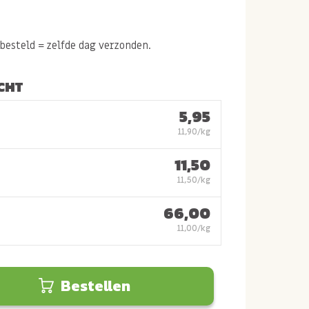
esteld = zelfde dag verzonden.
CHT
5,95
11,90/kg
11,50
11,50/kg
66,00
11,00/kg
Bestellen