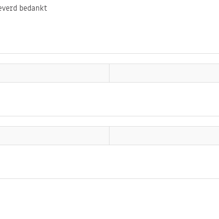
 webshop online bestellen
leverd bedankt
t je amandelspijs ook kunt
locatie in Ridderkerk?