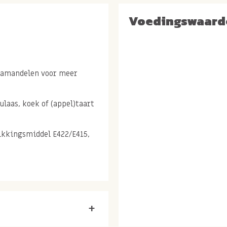
Voedingswaard
a amandelen voor meer
laas, koek of (appel)taart
dikkingsmiddel E422/E415,
n in recepten
+
elal zoete recepten. Of je