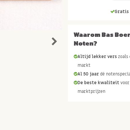
Gratis 
Waarom Bas Boe
Noten?
Altijd lekker vers
zoals 
markt
Al 50 jaar
dé notenspecia
De beste kwaliteit
voor
marktprijzen