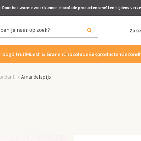
p: Door het warme weer kunnen chocolade producten smelten tijdens verze
Zake
roogd Fruit
Muesli & Granen
Chocolade
Bakproducten
Gezondh
fondant
Amandelspijs