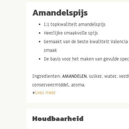
Amandelspijs
1:1 topkwaliteit amandelspijs
Heerlijke smaakvolle spijs
Gemaakt van de beste kwaliteit Valenci
smaak
De basis voor het maken van gevulde specu
Ingredienten:
AMANDELEN
, suiker, water, ver
conserveermiddel, aroma.
Lees meer
Amandelspijs gebruike
Houdbaarheid
Amandelspijs is een heerlijke smaakmaker in ve