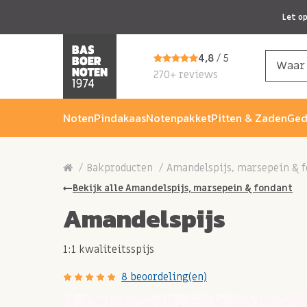
Let o
4,8
/ 5
270+ reviews
Noten
Pindakaas
Notenpakket
Pitten & Zaden
Ged
Bakproducten
Amandelspijs, marsepein & 
Bekijk alle Amandelspijs, marsepein & fondant
Amandelspijs
1:1 kwaliteitsspijs
8 beoordeling(en)