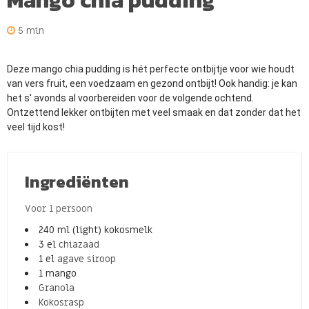
Mango chia pudding
5 min
Deze mango chia pudding is hét perfecte ontbijtje voor wie houdt
van vers fruit, een voedzaam en gezond ontbijt! Ook handig: je kan
het s' avonds al voorbereiden voor de volgende ochtend.
Ontzettend lekker ontbijten met veel smaak en dat zonder dat het
veel tijd kost!
Ingrediënten
Voor 1 persoon
240 ml (light) kokosmelk
3 el
chiazaad
1 el
agave siroop
1 mango
Granola
Kokosrasp