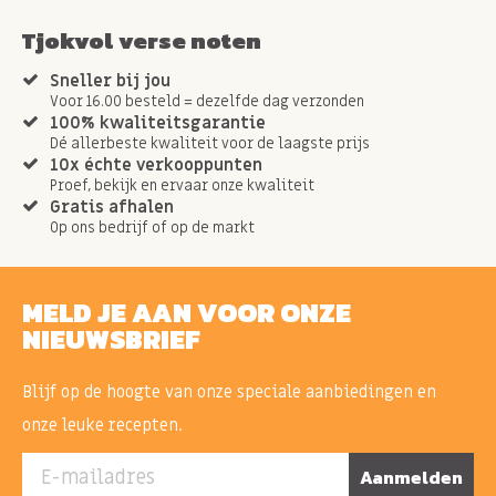
Tjokvol verse noten
Sneller bij jou
Voor 16.00 besteld = dezelfde dag verzonden
100% kwaliteitsgarantie
Dé allerbeste kwaliteit voor de laagste prijs
10x échte verkooppunten
Proef, bekijk en ervaar onze kwaliteit
Gratis afhalen
Op ons bedrijf of op de markt
MELD JE AAN VOOR ONZE
NIEUWSBRIEF
Blijf op de hoogte van onze speciale aanbiedingen en
onze leuke recepten.
E-mailadres
Aanmelden