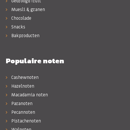
Gedroogd fruit
Muesli & granen
Chocolade
Snacks
Bakproducten
Populaire noten
Cashewnoten
Hazelnoten
Macadamia noten
Paranoten
Pecannoten
Pistachenoten
Walnoten