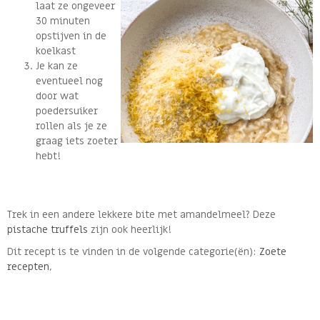
laat ze ongeveer
30 minuten
opstijven in de
koelkast
Je kan ze
eventueel nog
door wat
poedersuiker
rollen als je ze
graag iets zoeter
hebt!
Trek in een andere lekkere bite met amandelmeel? Deze
pistache truffels
zijn ook heerlijk!
Dit recept is te vinden in de volgende categorie(ën):
Zoete
recepten
,