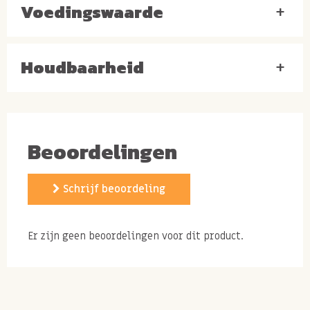
Voedingswaarde
+
* van biologische oorsprong.
Houdbaarheid
+
Biologische bruine tahin
voor de liefhebber en
grootverbruiker
Beoordelingen
Tahin is de pasta die gemaakt wordt van geroosterde
sesamzaadjes. Kies je voor de bruine tahin dan is deze
Schrijf beoordeling
gemaakt van ongepelde geroosterde sesamzaadjes.
Door het vlies om de sesamzaadjes krijgt deze tahin
Er zijn geen beoordelingen voor dit product.
een extra bruine kleur. Tahin heeft van nature een
tikkeltje licht bittere smaak en past hierdoor
uitstekend als basis in recepten voor hummus, baba
ganoush of als basis ingrediënten voor in dressings en