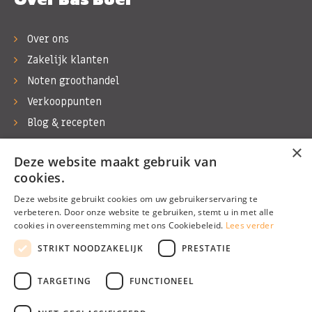
Over ons
Zakelijk klanten
Noten groothandel
Verkooppunten
Blog & recepten
Werken bij Bas Boer Noten
×
Deze website maakt gebruik van
Contact
cookies.
Deze website gebruikt cookies om uw gebruikerservaring te
verbeteren. Door onze website te gebruiken, stemt u in met alle
cookies in overeenstemming met ons Cookiebeleid.
Lees verder
©1974 - 2026 Bas Boer Noten
STRIKT NOODZAKELIJK
PRESTATIE
Alle rechten voorbehouden
TARGETING
FUNCTIONEEL