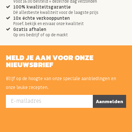
Voor 16.00 besteld = dezelfde dag verzonden
100% kwaliteitsgarantie
Dé allerbeste kwaliteit voor de laagste prijs
10x échte verkooppunten
Proef, bekijk en ervaar onze kwaliteit
Gratis afhalen
Op ons bedrijf of op de markt
MELD JE AAN VOOR ONZE
NIEUWSBRIEF
Blijf op de hoogte van onze speciale aanbiedingen en
onze leuke recepten.
E-mailadres
Aanmelden