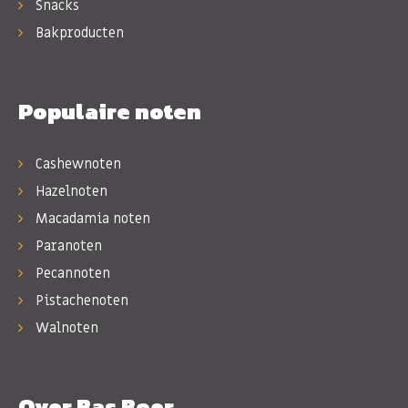
Snacks
Bakproducten
Populaire noten
Cashewnoten
Hazelnoten
Macadamia noten
Paranoten
Pecannoten
Pistachenoten
Walnoten
Over Bas Boer