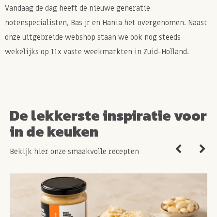
Vandaag de dag heeft de nieuwe generatie
Bewaar advies
notenspecialisten, Bas jr en Hania het overgenomen. Naast
Bewaar de tahin met afgesloten deksel op een donkere
onze uitgebreide webshop staan we ook nog steeds
plek < 20 graden.
wekelijks op 11x vaste weekmarkten in Zuid-Holland.
Allergie-informatie:
Bevat SESAM.
De lekkerste inspiratie voor
Kan sporen van PINDA'S, NOTEN bevatten.
in de keuken
Bekijk hier onze smaakvolle recepten