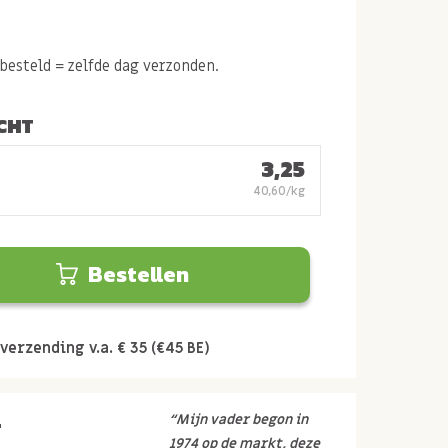
esteld = zelfde dag verzonden.
CHT
3,25
40,60/kg
Bestellen
verzending v.a. € 35 (€45 BE)
r
“Mijn vader begon in
1974 op de markt, deze