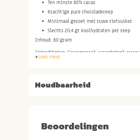
Ten minste 85% cacao
Krachtige pure chocoladereep
Minimaal gezoet met ruwe rietsuiker
Slechts 20,4 gr koolhydraten per reep
Inhoud: 80 gram
Ingrediënten: Cacaomassa*, cacaoboter*, ruwe 
Lees meer
* van biologische landbouw
Non-eu agriculture
Houdbaarheid
Puur Genieten
Geniet van de rijke en krachtige smaak van on
chocoladereep met 85% cacao
. Deze pure ch
Beoordelingen
hoogwaardige biologische ingrediënten en bied
tussen intense cacao en een subtiele natuurlijk