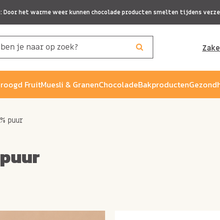
p: Door het warme weer kunnen chocolade producten smelten tijdens verze
Zake
roogd Fruit
Muesli & Granen
Chocolade
Bakproducten
Gezondh
5% puur
 puur