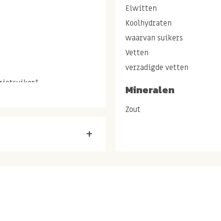
Eiwitten
Koolhydraten
waarvan suikers
Vetten
verzadigde vetten
rietsuiker*.
Mineralen
Zout
+
ze
biologische
ocoladereep is gemaakt van
t de perfecte balans
e zoetheid. Een heerlijke