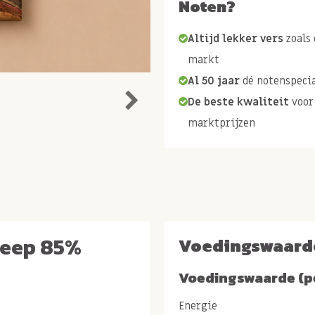
Noten?
Altijd lekker vers
zoals 
markt
Al 50 jaar
dé notenspecia
De beste kwaliteit
voor
marktprijzen
reep 85%
Voedingswaard
Voedingswaarde (p
Energie