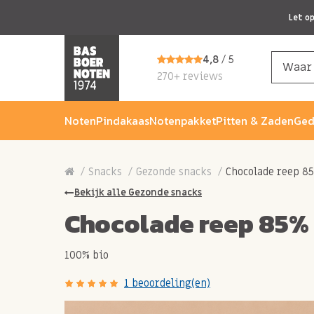
Let o
4,8
/ 5
270+ reviews
Noten
Pindakaas
Notenpakket
Pitten & Zaden
Ged
Snacks
Gezonde snacks
Chocolade reep 8
Bekijk alle Gezonde snacks
Chocolade reep 85%
100% bio
1 beoordeling(en)