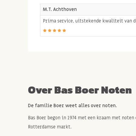
keuze voor liefhebbers van pure chocolade met
M.T. Achthoven
Met minimaal
85% cacao
proef je de volle en 
Prima service, uitstekende kwaliteit van d
chocolade, terwijl de lichte zoetheid van ruwe 
zachte afronding. Ideaal als bewust tussendoortj
gewoon om puur van te genieten.
Dankzij het lage aandeel koolhydraten is deze 
bij mensen die bewust omgaan met suiker en v
biologische chocolade voor ieder moment van d
Over Bas Boer Noten
Allergie informatie
De familie Boer weet alles over noten.
Kan sporen bevatten van NOTEN, GLUTEN, MELK
Bas Boer begon in 1974 met een kraam met noten 
Rotterdamse markt.