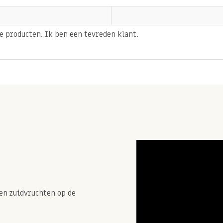
 karakter.
diepe smaak van echte
e producten. Ik ben een tevreden klant.
rietsuiker zorgt voor een
e, bij koffie of thee of
chocoladereep ook populair
oeding. Een luxe
e dag.
.
en zuidvruchten op de