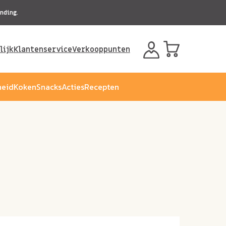
nding.
lijk
Klantenservice
Verkooppunten
eid
Koken
Snacks
Acties
Recepten