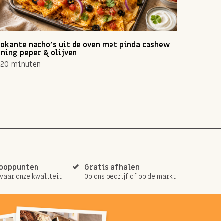
okante nacho's uit de oven met pinda cashew
Zomerse 
ning peper & olijven
10 min
20 minuten
kooppunten
Gratis afhalen
rvaar onze kwaliteit
Op ons bedrijf of op de markt