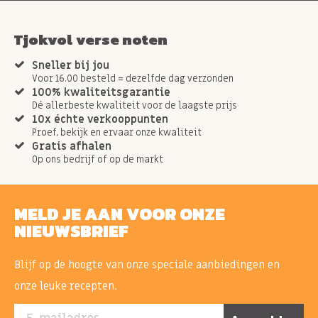
Tjokvol verse noten
Sneller bij jou
Voor 16.00 besteld = dezelfde dag verzonden
100% kwaliteitsgarantie
Dé allerbeste kwaliteit voor de laagste prijs
10x échte verkooppunten
Proef, bekijk en ervaar onze kwaliteit
Gratis afhalen
Op ons bedrijf of op de markt
MELD JE AAN VOOR ONZE
NIEUWSBRIEF
Blijf op de hoogte van onze speciale aanbiedingen en
onze leuke recepten.
E-mailadres