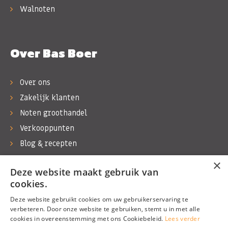
Walnoten
Over Bas Boer
Over ons
Zakelijk klanten
Noten groothandel
Verkooppunten
Blog & recepten
Werken bij Bas Boer Noten
×
Deze website maakt gebruik van
Contact
cookies.
Deze website gebruikt cookies om uw gebruikerservaring te
verbeteren. Door onze website te gebruiken, stemt u in met alle
cookies in overeenstemming met ons Cookiebeleid.
Lees verder