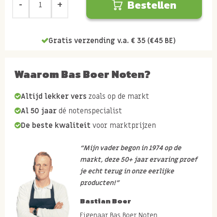
Bestellen
Gratis verzending v.a. € 35 (€45 BE)
Waarom Bas Boer Noten?
Altijd lekker vers
zoals op de markt
Al 50 jaar
dé notenspecialist
De beste kwaliteit
voor marktprijzen
“Mijn vader begon in 1974 op de
markt, deze 50+ jaar ervaring proef
je echt terug in onze eerlijke
producten!”
Bastian Boer
Eigenaar Bas Boer Noten