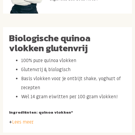
Biologische quinoa
vlokken glutenvrij
100% pure quinoa vlokken
Glutenvrij & biologisch
Basis vlokken voor je ontbijt shake, yoghurt of
recepten
Wel 14 gram eiwitten per 100 gram vlokken!
Ingrediënten: quinoa vlokken*
Lees meer
* Biologische oorsprong.
Merk: Van de Halm.