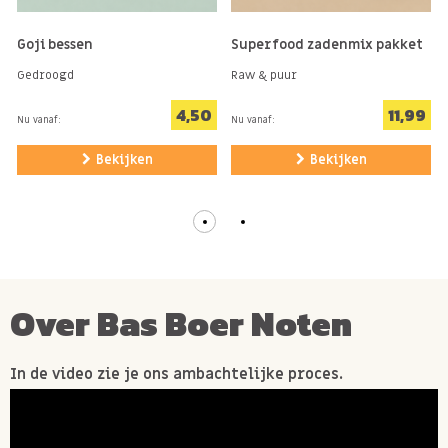
Goji bessen
Superfood zadenmix pakket
Gedroogd
Raw & puur
4,50
11,99
Nu vanaf:
Nu vanaf:
Bekijken
Bekijken
Over Bas Boer Noten
In de video zie je ons ambachtelijke proces.