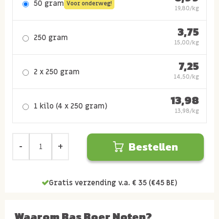
50 gram
Voor onderweg!
19,80/kg
3,75
250 gram
15,00/kg
7,25
2 x 250 gram
14,50/kg
13,98
1 kilo (4 x 250 gram)
13,98/kg
Bestellen
Gratis verzending v.a. € 35 (€45 BE)
Waarom Bas Boer Noten?