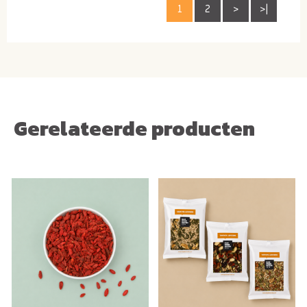
1
2
>
>|
Gerelateerde producten