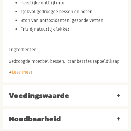
Heerlijke ontbijtmix
Tjokvol gedroogde bessen en noten
Bron van antioxidanten, gezonde vetten
Fris & natuurlijk lekker
Ingrediënten:
Gedroogde moerbei bessen, cranberries (appeldiksap
gezoet), reform rozijnen (<0,1% zonnebloemolie),
Lees meer
pompoenpitten raw, zonnebloempitten gepeld,
cashewnoten, inca bessen, goji bessen (sulfiet),
Voedingswaarde
+
Houdbaarheid
+