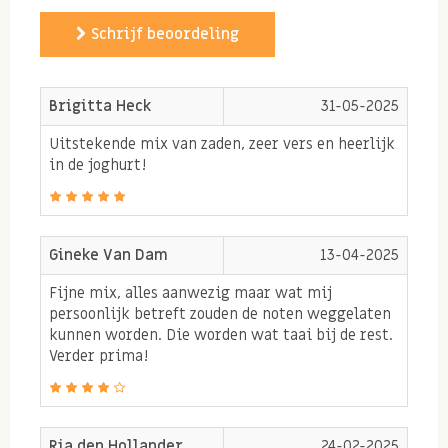
Zaden en pitten verzadigen en geven langdurig
Schrijf beoordeling
energie door de samenstelling van gezonde
vetten en eiwitten samen
Brigitta Heck
31-05-2025
Zaden en pitten zoals lijnzaad en chiazaad
hebben een gunstige werking op de darmen
Uitstekende mix van zaden, zeer vers en heerlijk
in de joghurt!
Onverzadigde vetzuren hebben een positief
effect op hart-en bloedvaten
Zaden en pitten zijn qua structuur vaak krokant en
Gineke Van Dam
13-04-2025
smaken hierdoor erg lekker door salade, soep, muesli
of kwark. Daarnaast kan je er ook voor kiezen om ze
Fijne mix, alles aanwezig maar wat mij
persoonlijk betreft zouden de noten weggelaten
droog te roosteren waardoor de smaken van de pitjes
kunnen worden. Die worden wat taai bij de rest.
en zaadjes nog meer naar voren komen. De omega
Verder prima!
zadenmix kan ook goed gebruikt worden door
zelfgemaakte granola, mueslirepen, brood, quiche,
crackers of cake.
Ria den Hollander
24-02-2025