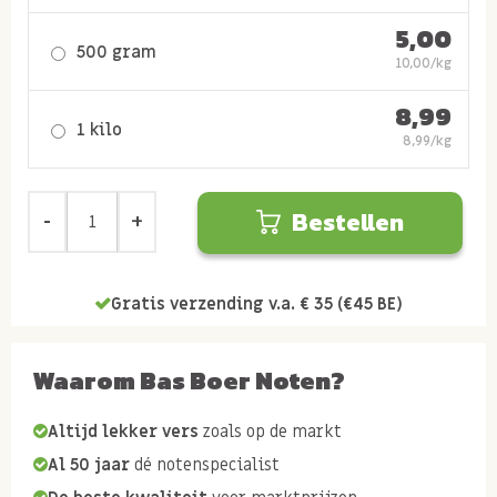
5,00
500 gram
10,00/kg
8,99
1 kilo
8,99/kg
Bestellen
Gratis verzending v.a. € 35 (€45 BE)
Waarom Bas Boer Noten?
Altijd lekker vers
zoals op de markt
Al 50 jaar
dé notenspecialist