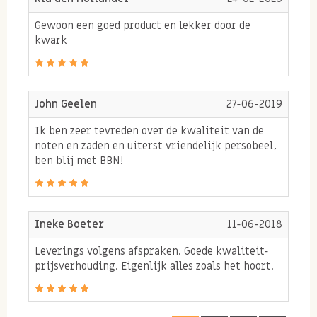
Gewoon een goed product en lekker door de
kwark
Allergie informatie
Kan sporen bevatten van GLUTEN, NOTEN, SOJA,
MOSTERD, LUPINE, PINDA'S en SESAM.
John Geelen
27-06-2019
Ik ben zeer tevreden over de kwaliteit van de
noten en zaden en uiterst vriendelijk persobeel,
ben blij met BBN!
Ineke Boeter
11-06-2018
Leverings volgens afspraken. Goede kwaliteit-
prijsverhouding. Eigenlijk alles zoals het hoort.