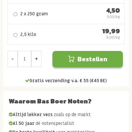
4,50
2 x 250 gram
9,00/kg
19,99
2,5 kilo
8,00/kg
Bestellen
Gratis verzending v.a. € 35 (€45 BE)
Waarom Bas Boer Noten?
Altijd lekker vers
zoals op de markt
Al 50 jaar
dé notenspecialist