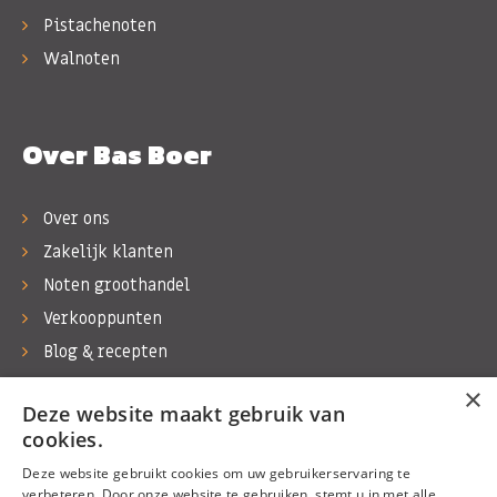
Pistachenoten
Walnoten
Over Bas Boer
Over ons
Zakelijk klanten
Noten groothandel
Verkooppunten
Blog & recepten
Werken bij Bas Boer Noten
×
Deze website maakt gebruik van
Contact
cookies.
Deze website gebruikt cookies om uw gebruikerservaring te
verbeteren. Door onze website te gebruiken, stemt u in met alle