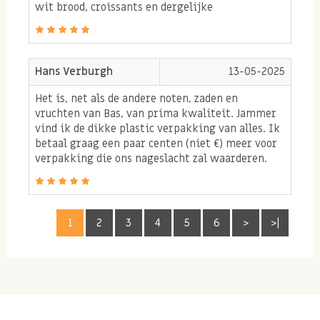
wit brood, croissants en dergelijke
op waardoor je tijdens het eten hiervan naast
voldoende vocht ook gelijk je lichaam optimaal
hydrateert.
Hans Verburgh
13-05-2025
Chiazaad en eiwitten
Het is, net als de andere noten, zaden en
vruchten van Bas, van prima kwaliteit. Jammer
Chia zaden zijn een van de weinige zaden soorten die
vind ik de dikke plastic verpakking van alles. Ik
ook nog eens plantaardige eiwitten bevatten. Vooral
betaal graag een paar centen (niet €) meer voor
verpakking die ons nageslacht zal waarderen.
als je veel sport is dit een toevoeging waar je vaak in
je voeding op zult letten. Daarbij komt dat chia zaden
ook nog veel van de mineralen; calcium, magnesium
1
2
3
4
5
6
>
>|
en ijzer bevatten. Mede door deze bovengemoede
eigenschappen is chia zaad voor sporters en
daarbuiten voor iedereen die met gezonde voeding
bezig is een super goed product om toe te voegen aan
je dagelijkse voeding. Bestel dus online uw producten