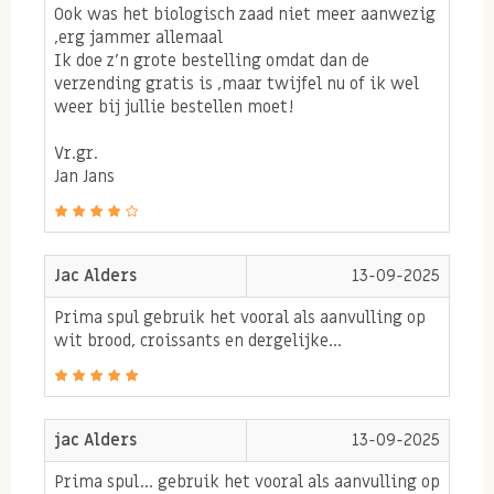
Ook was het biologisch zaad niet meer aanwezig
radicalen hechten zich aan gezonde cellen, waardoor
,erg jammer allemaal
deze beschadigen. Antioxidanten zorgen ervoor dat
Ik doe z’n grote bestelling omdat dan de
verzending gratis is ,maar twijfel nu of ik wel
deze vrije radicalen zich niet hechten aan gezonde
weer bij jullie bestellen moet!
cellen, waardoor deze intact blijven. Het is belangrijk
Vr.gr.
de cellen zo gezond mogelijk te houden zodat er zo veel
Jan Jans
mogelijk cellen gezond blijven en je lichaam optimaal
kan presteren.
Chiazaad en vezels
Jac Alders
13-09-2025
Een ander belangrijke voedingseigenschap van chia
Prima spul gebruik het vooral als aanvulling op
wit brood, croissants en dergelijke...
zaad is dat ze vol vezels zitten en daarbij de
darmwerking ondersteunen. Handig is om de chia
zaden 10 minuten alvorens je ze op eet even in een
jac Alders
13-09-2025
vochtige bodem te laten weken. Dit kan dus ook
Prima spul... gebruik het vooral als aanvulling op
kwark of yoghurt zijn. De chia zaden zuigen het vocht