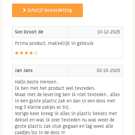
voedingsproduct want ons lichaam kan voorzien van
Schrijf beoordeling
de gezonde omega 3 vetten. Doordat omega 3 in
natuurlijke vorm veel beter wordt opgenomen dan in
Son Groot de
10-12-2025
vorm van supplementen is het belangrijk ervoor te
zorgen dat omega 3 voldoende in je dieet wordt
Prima product, makkelijk in gebruik
meegenomen.
Chiazaad en anti-oxidanten
Jan Jans
02-10-2025
Chia zaden bestaan dus voornamelijk uit gezonde
Hallo beste mensen ,
vetten maar daarnaast ook uit anti-oxidanten zoals
Ik ben met het product wel tevreden,
Maar met de levering ben ik niet tevreden , alles
vitamine E. Anti-oxidanten heeft het lichaam nodig
in één grote plastic zak en dan in een doos met
om vrije radicalen die te kunnen neutraliseren. Vrije
nog 3 kleine zakjes er bij .
Vorige keer kreeg ik alles in plastic bekers met
radicalen ontstaan in het lichaam door schadelijke
deksel en was ik zeer tevreden nu was weer de
invloeden van buiten af (door
grote plastic zak stuk gegaan en lag weer alle
training/verzuring/eten/drinken). Deze vrije
zaadjes los in de doos !!!