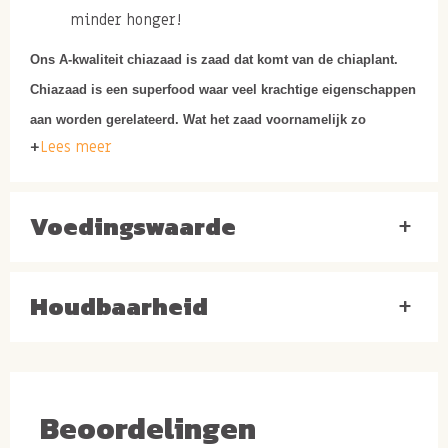
minder honger!
Ons A-kwaliteit chiazaad is zaad dat komt van de chiaplant.
Chiazaad is een superfood waar veel krachtige eigenschappen
aan worden gerelateerd. Wat het zaad voornamelijk zo
Lees meer
bijzonder maakt is de grote hoeveelheid vezels, omega-3
vetten en antioxidanten. Lees hieronder wat chiazaad voor jou
kan doen als je nu beslist online te bestellen!
Voedingswaarde
+
Gezonde kenmerken
chiazaad
Houdbaarheid
+
Chiazaad omega 3 vetten
Chia zaden zijn een opkomende superfood en terecht.
Doordat chia zaden een hoog gehalte aan omega 3
Beoordelingen
bevatten is het een uitzonderlijk natuurlijk