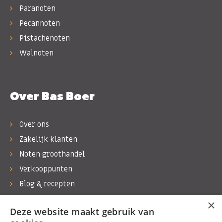
Paranoten
Pecannoten
Pistachenoten
Walnoten
Over Bas Boer
Over ons
Zakelijk klanten
Noten groothandel
Verkooppunten
Blog & recepten
Werken bij Bas Boer Noten
×
Deze website maakt gebruik van
Contact