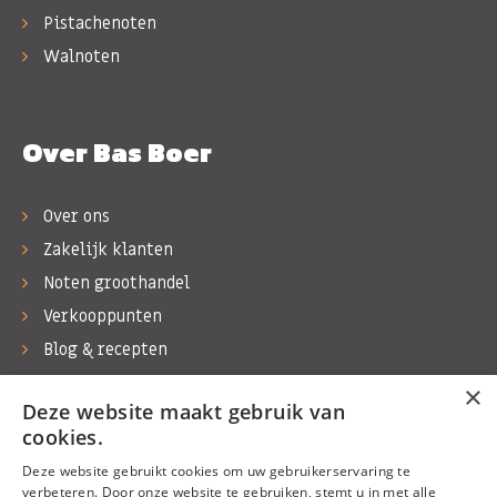
Pistachenoten
Walnoten
Over Bas Boer
Over ons
Zakelijk klanten
Noten groothandel
Verkooppunten
Blog & recepten
Werken bij Bas Boer Noten
×
Deze website maakt gebruik van
Contact
cookies.
Deze website gebruikt cookies om uw gebruikerservaring te
verbeteren. Door onze website te gebruiken, stemt u in met alle