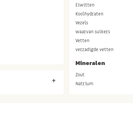
Eiwitten
Koolhydraten
Vezels
waarvan suikers
Vetten
verzadigde vetten
EN* (Spanje), Himalayazout
Mineralen
Zout
+
Natrium
biologische
 Terrassana is lekker en