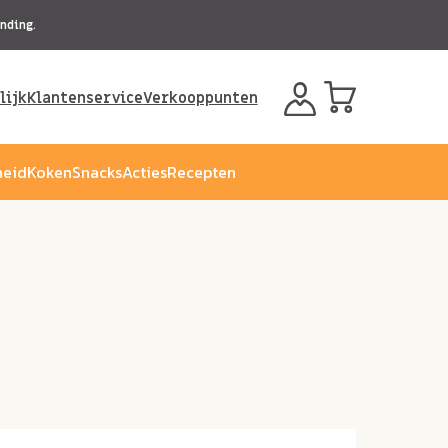
nding.
lijk
Klantenservice
Verkooppunten
eid
Koken
Snacks
Acties
Recepten