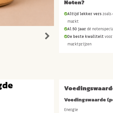
Noten?
Altijd lekker vers
zoals 
markt
Al 50 jaar
dé notenspecia
De beste kwaliteit
voor
marktprijzen
gde
Voedingswaard
Voedingswaarde (p
Energie