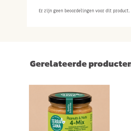
gezond beleg voor op brood en crackers. 100% b
Er zijn geen beoordelingen voor dit product.
glutenvrij en enkel voorzien van een snufje hi
Gemaakt zonder toevoeging van olie van uitslu
hazelnoten en geroosterde amandelen.
Gerelateerde producte