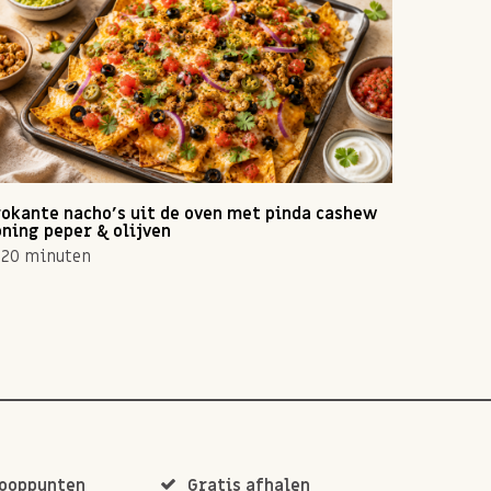
okante nacho's uit de oven met pinda cashew
Zomerse 
ning peper & olijven
10 min
20 minuten
kooppunten
Gratis afhalen