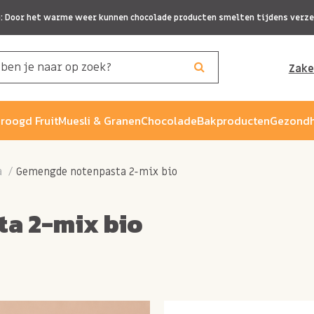
p: Door het warme weer kunnen chocolade producten smelten tijdens verze
Zake
roogd Fruit
Muesli & Granen
Chocolade
Bakproducten
Gezondh
a
Gemengde notenpasta 2-mix bio
a 2-mix bio