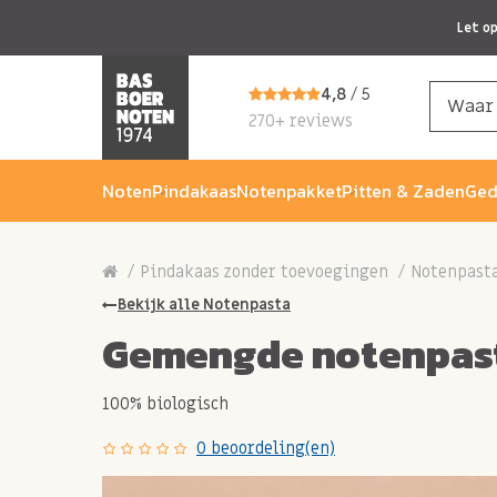
Let o
4,8
/ 5
270+ reviews
Noten
Pindakaas
Notenpakket
Pitten & Zaden
Ged
Pindakaas zonder toevoegingen
Notenpast
Bekijk alle Notenpasta
Gemengde notenpast
100% biologisch
0 beoordeling(en)