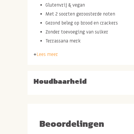
Glutenvrij & vegan
Met 2 soorten geroosterde noten
Gezond beleg op brood en crackers
Zonder toevoeging van suiker
Terrassana merk
Lees meer
Ingrediënten: HAZELNOTEN* (Turkije), AMANDEL
(Pakistan)
Houdbaarheid
* van biologische oorsprong.
Smooth en smaakvolle 
notenpasta
Beoordelingen
Een zachte en smeuige notenpasta van het merk