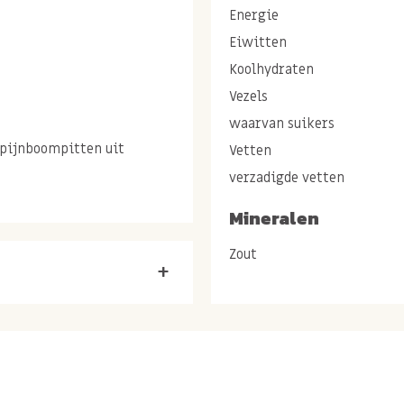
Energie
Eiwitten
Koolhydraten
Vezels
waarvan suikers
 pijnboompitten uit
Vetten
verzadigde vetten
Mineralen
itten gezond
Zout
+
en een natuurlijke licht
 zonder vreemde nasmaak!
d. Dit komt omdat