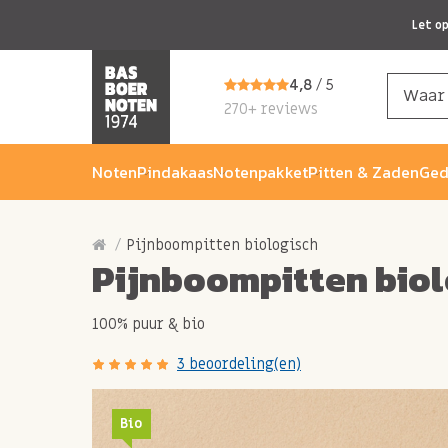
Let o
4,8
/ 5
270+ reviews
Noten
Pindakaas
Notenpakket
Pitten & Zaden
Ged
Pijnboompitten biologisch
Pijnboompitten biol
100% puur & bio
3 beoordeling(en)
Bio