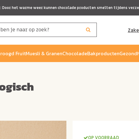
p: Door het warme weer kunnen chocolade producten smelten tijdens verze
Zake
roogd Fruit
Muesli & Granen
Chocolade
Bakproducten
Gezondh
ogisch
OP VOORRAAD