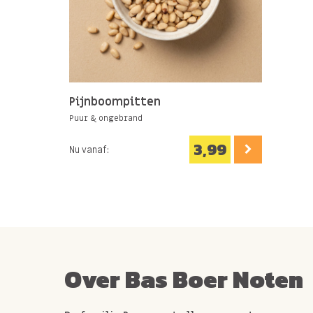
Pijnboompitten
Puur & ongebrand
3,99
Nu vanaf:
Over Bas Boer Noten