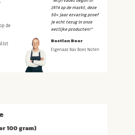
r
“Mijn vader begon in
1974 op de markt, deze
50+ jaar ervaring proef
je echt terug in onze
op de
eerlijke producten!”
Bastian Boer
list
Eigenaar Bas Boer Noten
e
er 100 gram)