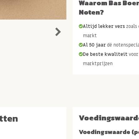
Waarom Bas Boe
Noten?
Altijd lekker vers
zoals 
markt
Al 50 jaar
dé notenspecia
De beste kwaliteit
voor
marktprijzen
tten
Voedingswaard
Voedingswaarde (p