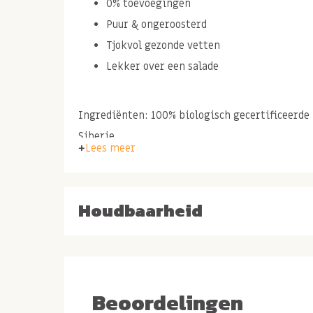
0% toevoegingen
Puur & ongeroosterd
Tjokvol gezonde vetten
Lekker over een salade
Ingrediënten: 100% biologisch gecertificeerde
Siberie.
Lees meer
Biologische pijnboomp
Houdbaarheid
en lekker
Biologische pijnboompitten zijn lekker en hebb
noot-achtige smaak. Heerlijke pijnboompitjes
Beoordelingen
Behalve lekker zijn pijnboompitten ook gezon