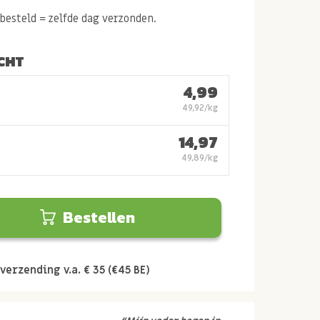
esteld = zelfde dag verzonden.
CHT
4,99
49,92/kg
14,97
49,89/kg
Bestellen
verzending v.a. € 35 (€45 BE)