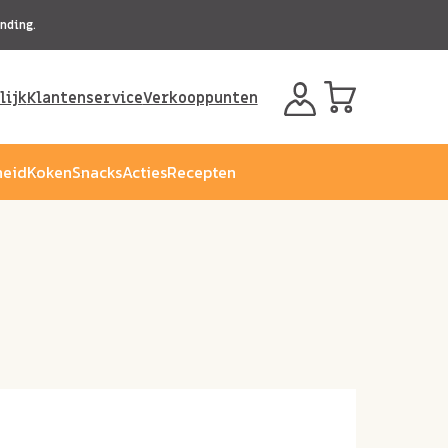
nding.
lijk
Klantenservice
Verkooppunten
eid
Koken
Snacks
Acties
Recepten