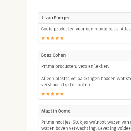
biologische pijnboompitten:
Gezonde onverzadigde enkelvoudige vetzu
J. van Poeijer
zijn goed voor je hart-en bloedvaten maar
Goeie producten voor een mooie prijs. Alles
Biologische pijnboompitten zijn een bro
K ondersteunt de bloeddoorstroming en ho
Biologische pijnboompitten zijn doordat 
Boaz Cohen
een bron van verschillende anti-oxidante
Prima producten, vers en lekker.
steeds belangrijker om via voeding binne
namelijk dat schadelijke invloeden in je
Alleen plastic verpakkingen hadden wat ste
vershoud clip te sluiten.
worden of onschadelijk worden gemaakt.
Pijnboompitten gebruiken
Martin Oome
Het lekkerste smaken pijnboompitten wanneer 
Prima nootjes. Stukjes walnoot waren van g
roostert in een pannetje. Strooi hierna de pij
waren boven verwachting. Levering voldeed