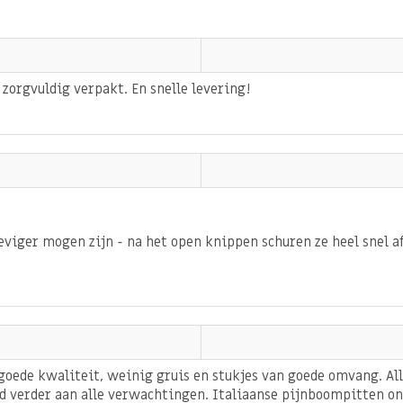
ren bevatten. Deze vetten
 ook voor je hersenen.
 zorgvuldig verpakt. En snelle levering!
n van vitamine K. Vitamine
udt mede je botten sterk.
ze niet bewerkt zijn ook
n. Anti-oxidanten zijn
n te krijgen, deze zorgen
 lichaam geminimaliseerd
viger mogen zijn - na het open knippen schuren ze heel snel a
je ze even kort en droog
oede kwaliteit, weinig gruis en stukjes van goede omvang. Alle
nboompitten over je
 verder aan alle verwachtingen. Italiaanse pijnboompitten on