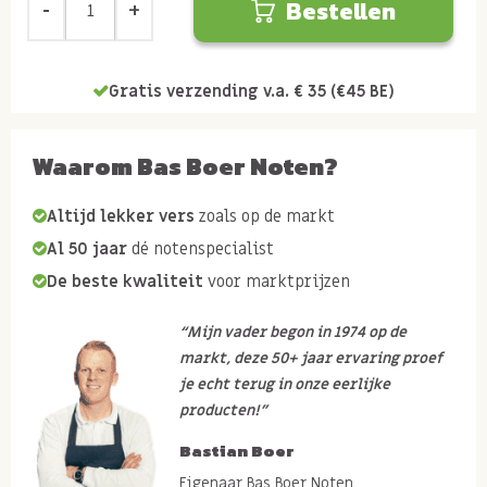
Bestellen
Gratis verzending v.a. € 35 (€45 BE)
Waarom Bas Boer Noten?
Altijd lekker vers
zoals op de markt
Al 50 jaar
dé notenspecialist
De beste kwaliteit
voor marktprijzen
“Mijn vader begon in 1974 op de
markt, deze 50+ jaar ervaring proef
je echt terug in onze eerlijke
producten!”
Bastian Boer
Eigenaar Bas Boer Noten