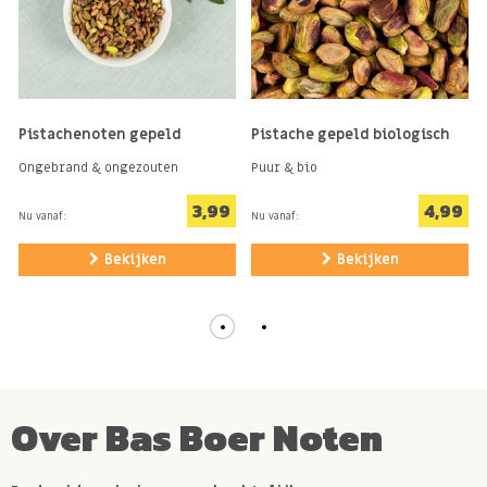
Pistachenoten gepeld
Pistache gepeld biologisch
Ongebrand & ongezouten
Puur & bio
3,99
4,99
Nu vanaf:
Nu vanaf:
Bekijken
Bekijken
Over Bas Boer Noten