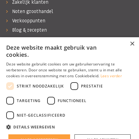
Zakelijk klanten
Noten groothandel
Verkooppunten
Blog & recepten
Werken bij Bas Boer Noten
×
Deze website maakt gebruik van
Contact
cookies.
Deze website gebruikt cookies om uw gebruikerservaring te
verbeteren. Door onze website te gebruiken, stemt u in met alle
cookies in overeenstemming met ons Cookiebeleid.
Lees verder
©1974 - 2026 Bas Boer Noten
STRIKT NOODZAKELIJK
PRESTATIE
Alle rechten voorbehouden
TARGETING
FUNCTIONEEL
NIET-GECLASSIFICEERD
DETAILS WEERGEVEN
Algemene voorwaarden
Privacy Policy