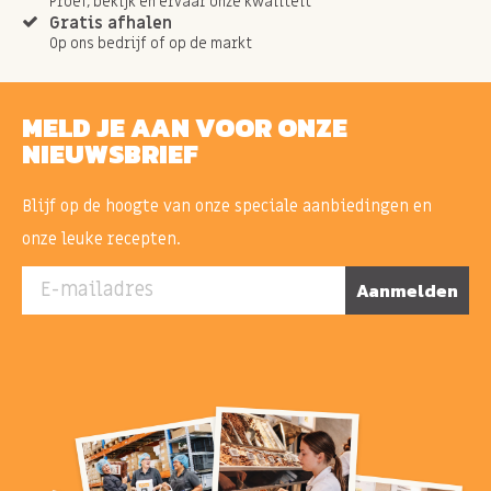
Proef, bekijk en ervaar onze kwaliteit
Gratis afhalen
Op ons bedrijf of op de markt
MELD JE AAN VOOR ONZE
NIEUWSBRIEF
Blijf op de hoogte van onze speciale aanbiedingen en
onze leuke recepten.
E-mailadres
Aanmelden