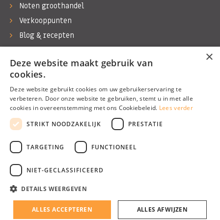
Noten groothandel
Verkooppunten
Blog & recepten
Werken bij Bas Boer Noten
×
Deze website maakt gebruik van
Contact
cookies.
Deze website gebruikt cookies om uw gebruikerservaring te
verbeteren. Door onze website te gebruiken, stemt u in met alle
cookies in overeenstemming met ons Cookiebeleid.
Lees verder
©1974 - 2026 Bas Boer Noten
STRIKT NOODZAKELIJK
PRESTATIE
Alle rechten voorbehouden
TARGETING
FUNCTIONEEL
NIET-GECLASSIFICEERD
DETAILS WEERGEVEN
Algemene voorwaarden
Privacy Policy
ALLES ACCEPTEREN
ALLES AFWIJZEN