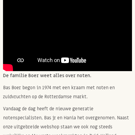
De familie Boer weet alles over noten.
Bas Boer begon in 1974 met een kraam met noten en
zuidvruchten op de Rotterdamse markt.
Vandaag de dag heeft de nieuwe generatie
notenspecialisten, Bas jr en Hania het overgenomen. Naast
onze uitgebreide webshop staan we ook nog steeds