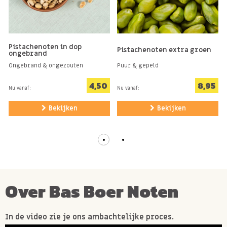
Allergie informatie
Bevat
NOTEN
.
Pistachenoten in dop
Pistachenoten extra groen
ongebrand
Kan sporen bevatten van
GLUTEN
,
PINDA'S
en
SESAM
.
Ongebrand & ongezouten
Puur & gepeld
4,50
8,95
Nu vanaf:
Nu vanaf:
Bekijken
Bekijken
Over Bas Boer Noten
In de video zie je ons ambachtelijke proces.