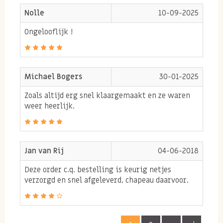
Nolle
10-09-2025
en
SESAM
.
Ongelooflijk !
Michael Bogers
30-01-2025
Zoals altijd erg snel klaargemaakt en ze waren
weer heerlijk.
Jan van Rij
04-06-2018
Deze order c.q. bestelling is keurig netjes
verzorgd en snel afgeleverd, chapeau daarvoor.