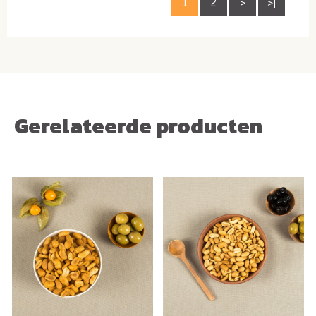
1
2
>
>|
Gerelateerde producten