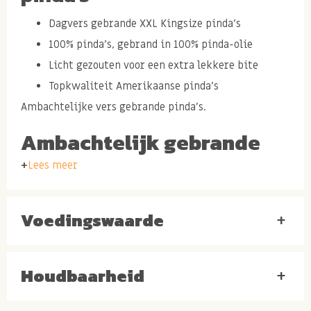
Dagvers gebrande XXL Kingsize pinda's
100% pinda's, gebrand in 100% pinda-olie
Licht gezouten voor een extra lekkere bite
Topkwaliteit Amerikaanse pinda's
Ambachtelijke vers gebrande pinda's.
Ambachtelijk gebrande
pinda's
Lees meer
Bedenkt u zich de heerlijk verse gebrande notenlucht
die uw smaakpupillen prikkelt zodra u over de markt
Voedingswaarde
+
loopt. Onze ambachtelijk gebrande pinda's worden
dagelijks versgebrand in pure arachideolie. Door het
Houdbaarheid
+
branden komt er een extra sterke smaak aan de
pinda's en krijgen zij een extra knapperige bite. Juist