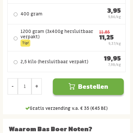
3,95
400 gram
9,86/kg
1200 gram (3x400g hersluitbaar
11,85
11,25
verpakt)
Tip!
9,37/kg
19,95
2,5 kilo (hersluitbaar verpakt)
7,98/kg
Bestellen
Gratis verzending v.a. € 35 (€45 BE)
Waarom Bas Boer Noten?