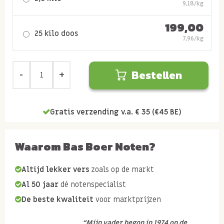
9,18/kg
199,00
25 kilo doos
7,96/kg
Bestellen
Gratis verzending v.a. € 35 (€45 BE)
Waarom Bas Boer Noten?
Altijd lekker vers
zoals op de markt
Al 50 jaar
dé notenspecialist
De beste kwaliteit
voor marktprijzen
“Mijn vader begon in 1974 op de