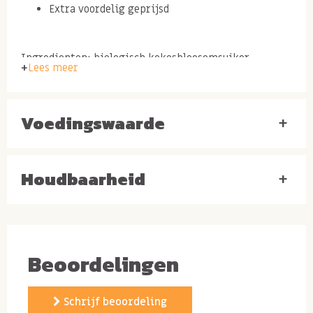
Extra voordelig geprijsd
Ingredienten: biologisch kokosbloesemsuiker
Lees meer
Allergenen: Kan NOTEN, TARWE, HAVER, PINDA'S en SESAM
bevatten.
Voedingswaarde
+
Houdbaarheid
+
Beoordelingen
Schrijf beoordeling