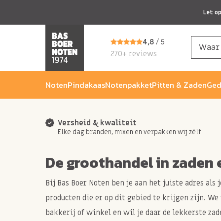
Let o
4,8
/ 5
270+ reviews
Noten
Pindakaas
Notenpakket
Pitten & Zaden
Ged
Versheid & kwaliteit
Elke dag branden, mixen en verpakken wij zélf!
De groothandel in zaden 
Bij Bas Boer Noten ben je aan het juiste adres als
producten die er op dit gebied te krijgen zijn. We
bakkerij of winkel en wil je daar de lekkerste za