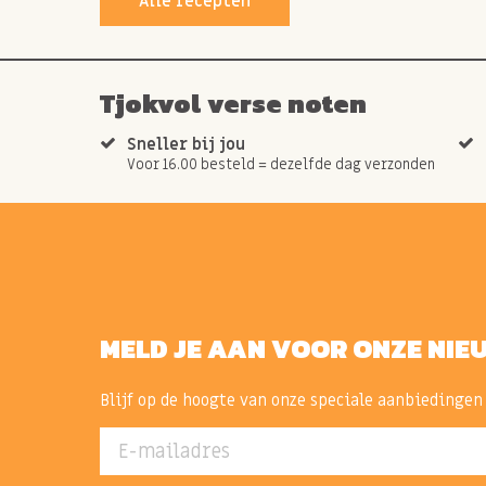
Alle recepten
Tjokvol verse noten
Sneller bij jou
Voor 16.00 besteld = dezelfde dag verzonden
MELD JE AAN VOOR ONZE NIE
Blijf op de hoogte van onze speciale aanbiedingen
E-mailadres