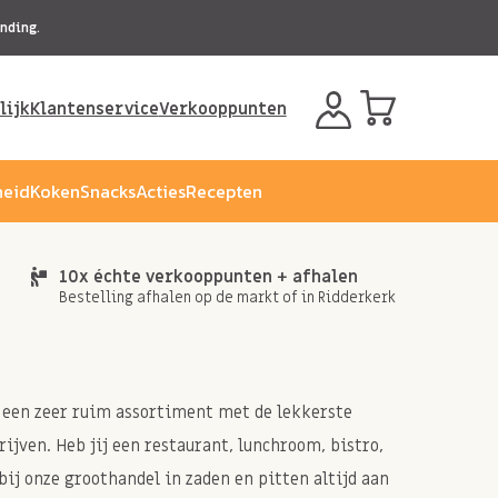
nding.
lijk
Klantenservice
Verkooppunten
eid
Koken
Snacks
Acties
Recepten
10x échte verkooppunten + afhalen
Bestelling afhalen op de markt of in Ridderkerk
je een zeer ruim assortiment met de lekkerste
ijven. Heb jij een restaurant, lunchroom, bistro,
bij onze groothandel in zaden en pitten altijd aan