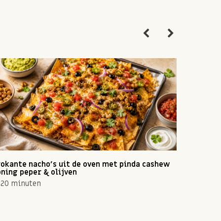
okante nacho's uit de oven met pinda cashew
Zomerse 
ning peper & olijven
10 min
20 minuten