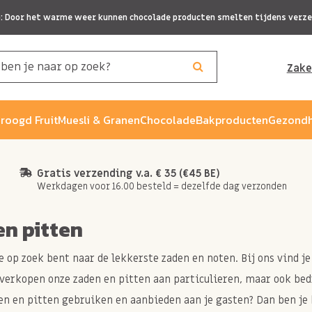
p: Door het warme weer kunnen chocolade producten smelten tijdens verze
Zake
roogd Fruit
Muesli & Granen
Chocolade
Bakproducten
Gezondh
Gratis verzending v.a. € 35 (€45 BE)
Werkdagen voor 16.00 besteld = dezelfde dag verzonden
en pitten
 je op zoek bent naar de lekkerste zaden en noten. Bij ons vind 
 verkopen onze zaden en pitten aan particulieren, maar ook bedr
den en pitten gebruiken en aanbieden aan je gasten? Dan ben je 