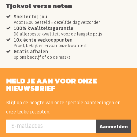
Tjokvol verse noten
Sneller bij jou
Voor 16.00 besteld = dezelfde dag verzonden
100% kwaliteitsgarantie
Dé allerbeste kwaliteit voor de laagste prijs
10x échte verkooppunten
Proef, bekijk en ervaar onze kwaliteit
Gratis afhalen
Op ons bedrijf of op de markt
MELD JE AAN VOOR ONZE
NIEUWSBRIEF
Blijf op de hoogte van onze speciale aanbiedingen en
onze leuke recepten.
E-mailadres
Aanmelden