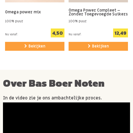
voedingsstoffen voor je weerstand, energie en
Omega Power Compleet –
Omega power mix
Zonder Toegevoegde Suikers
herstel.
100% puur
100% puur
Hoe gebruik je de Omega Power
4,50
12,49
Nu vanaf:
Nu vanaf:
Muesli
Bekijken
Bekijken
- Als voedzaam ontbijt met yoghurt, kwark of melk
- Als topping over een smoothie bowl
- Door je havermout of pap
- Voor zelfgemaakte granola of energierepen
Over Bas Boer Noten
- Als extra bite in salades
In de video zie je ons ambachtelijke proces.
Kortom: Onze Omega Power Muesli bevat uitsluitend
zorgvuldig geselecteerde ingrediënten. Een krachtige
start van je dag of een voedzame boost voor elk
moment.