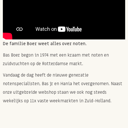
Liever een mix zonder granen, zaden & pitten? Probeer
dan onze
Pure Omega Powermix!
Allergenen: Kan TARWE, andere NOTEN, PINDA'S en
SESAM bevatten.
De familie Boer weet alles over noten.
Bas Boer begon in 1974 met een kraam met noten en
zuidvruchten op de Rotterdamse markt.
Vandaag de dag heeft de nieuwe generatie
notenspecialisten, Bas jr en Hania het overgenomen. Naast
onze uitgebreide webshop staan we ook nog steeds
wekelijks op 11x vaste weekmarkten in Zuid-Holland.