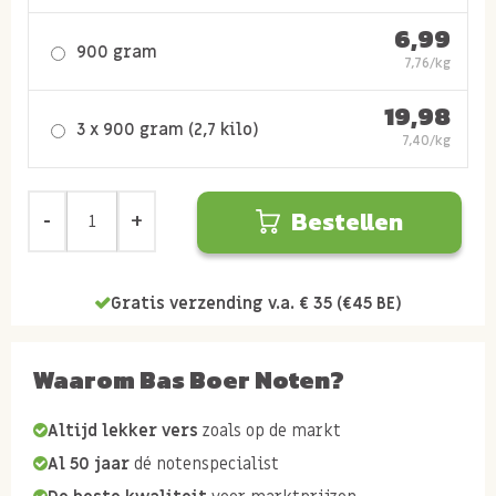
6,99
900 gram
7,76/kg
19,98
3 x 900 gram (2,7 kilo)
7,40/kg
Bestellen
Gratis verzending v.a. € 35 (€45 BE)
Waarom Bas Boer Noten?
Altijd lekker vers
zoals op de markt
Al 50 jaar
dé notenspecialist