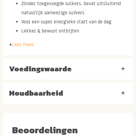
Zónder toegevoegde suikers, bevat uitsluitend
natuurlijk aanwezige suikers
Voor een super energieke start van de dag
Lekker & bewust ontbijten
Lees meer
Ingrediënten: HAVERvlokken grof, zonnebloempitten,
pompoenpitten, WALNOTEN stukjes, bruine
Voedingswaarde
+
AMANDELEN, CASHEW stukjes, HAZELNOTEN, reform
rozijnen (katoenzaadolie), dadelstukjes, blauwe
rozijnen (<0,1% zonnebloemolie), abrikozen stukjes
Houdbaarheid
+
(rijstmeel, conserveermiddel(en): E220 (SULFIET)).
Puur ontbijten met een
extra rijkgevulde muesli
Beoordelingen
Het muesli toppertje wat wij bij Bas Boer Noten