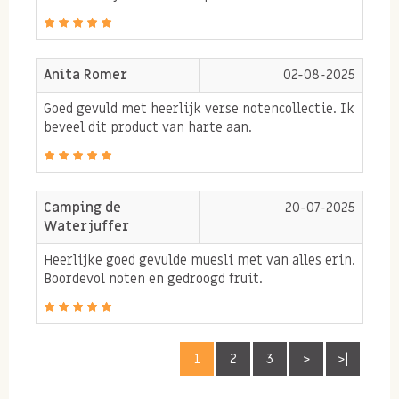
Hollandse havervlokken
Anita Romer
02-08-2025
Allergie informatie
:
Goed gevuld met heerlijk verse notencollectie. Ik
Bevat NOTEN, GLUTEN.
beveel dit product van harte aan.
Camping de
20-07-2025
Waterjuffer
Heerlijke goed gevulde muesli met van alles erin.
Boordevol noten en gedroogd fruit.
1
2
3
>
>|