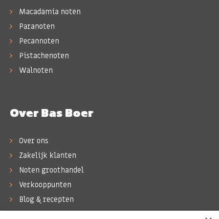
Macadamia noten
Paranoten
Pecannoten
Pistachenoten
Walnoten
Over Bas Boer
Over ons
Zakelijk klanten
Noten groothandel
Verkooppunten
Blog & recepten
Werken bij Bas Boer Noten