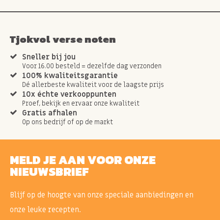
Tjokvol verse noten
Sneller bij jou
Voor 16.00 besteld = dezelfde dag verzonden
100% kwaliteitsgarantie
Dé allerbeste kwaliteit voor de laagste prijs
10x échte verkooppunten
Proef, bekijk en ervaar onze kwaliteit
Gratis afhalen
Op ons bedrijf of op de markt
MELD JE AAN VOOR ONZE
NIEUWSBRIEF
Blijf op de hoogte van onze speciale aanbiedingen en
onze leuke recepten.