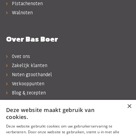
Pistachenoten
Walnoten
Over Bas Boer
Over ons
Zakelijk klanten
Noten groothandel
Verkooppunten
Blog & recepten
Werken bij Bas Boer Noten
×
Deze website maakt gebruik van
Contact
cookies.
Deze website gebruikt cookies om uw gebruikerservaring te
verbeteren. Door onze website te gebruiken, stemt u in met alle