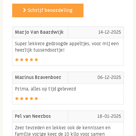
Net als inca bessen bevatten appels ook de
Schrijf beoordeling
'supervoedingsstof' pectine. Pectine is een oplosbare
vezel, wat betekent dat het de darmwerking
Marjo Van Baardwijk
14-12-2025
stimuleert. Daarnaast heeft pectine de eigenschap
het LDL-cholesterol te verlagen. Dit is het slechte
Super lekkere gedroogde appeltjes, voor mij een
heerlijk tussendoortje!
cholesterol, wat het dus optimaal maakt voor
diabetici.
2. Anti-oxidanten en appeltjes
Marinus Bravenboer
06-12-2025
De anti-oxidanten in appels zorgen ervoor dat de vrije
Prima, alles op tijd geleverd
radicalen geen schade aan onze cellen kunnen
brengen. Je wilt natuurlijk je lichaam en cellen zo
goed mogelijk voorzien van voedingsstoffen om zo
Pel van Neerbos
18-01-2025
goed mogelijk energie te kunnen halen uit je voeding.
Zeer tevreden en lekker ook de kennissen en
Vrije radicalen ontstaan onder andere door slechte
familie vorige keer de 10 kilo voor samen