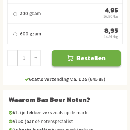
4,95
300 gram
16,50/kg
8,95
600 gram
14,91/kg
Bestellen
Gratis verzending v.a. € 35 (€45 BE)
Waarom Bas Boer Noten?
Altijd lekker vers
zoals op de markt
Al 50 jaar
dé notenspecialist