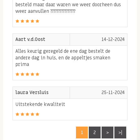
besteld maar daar waren we weer doorheen dus
voeding, intensieve lichamelijke inspanning en
weer aanvullen ????????????????
belasting van buitenaf zoals rook en giftige stoffen.
Anti-oxidanten ondersteunen de werking dat deze
vrije radicalen onschadelijk worden gemaakt en
Aart v.d.Oost
14-12-2024
zorgen deels ervoor dat onze cellen niet worden
Alles keurig geregeld de ene dag bestelt de
aangetast.
andere dag in huis, en de appeltjes smaken
prima
Tips voor gedroogde appeltjes
Eet de appeltjes zo als tussendoortje of
voeg ze toe bij de muesli, pap of
laura Versluis
25-11-2024
avondmaaltijd. Voeg bijvoorbeeld
Uitstekende kwaliteit
stukjes gedroogde appeltjes toe aan een
rode kool stamppot!
Tip: probeer nu ook de
tutti frutti
met gedroogde
1
2
>
>|
appeltjes en natuurlijk gedroogde
zoete abrikozen
!