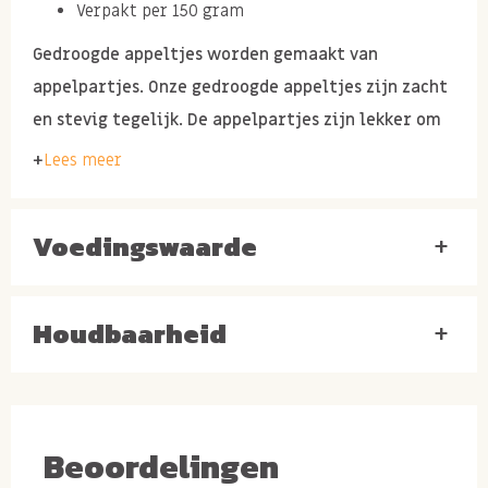
Verpakt per 150 gram
Gedroogde appeltjes worden gemaakt van
appelpartjes. Onze gedroogde appeltjes zijn zacht
en stevig tegelijk. De appelpartjes zijn lekker om
zo als tussendoortje te eten of om even te wellen
Lees meer
en te koken als bijgerecht.
Ingredienten: appel, sulfiet
Voedingswaarde
+
Gezonde kenmerken
Houdbaarheid
+
gedroogde appeltjes
Beoordelingen
1. Appels bevatten pectine