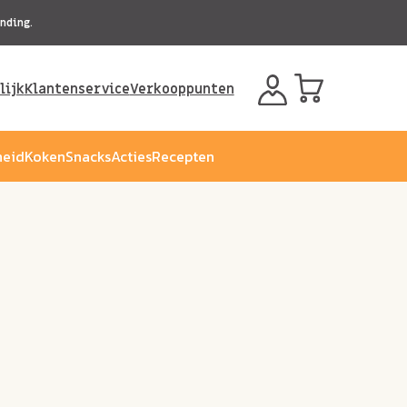
nding.
lijk
Klantenservice
Verkooppunten
eid
Koken
Snacks
Acties
Recepten