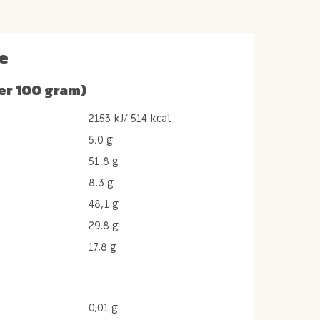
e
er 100 gram)
2153 kJ/ 514 kcal
5,0 g
51,8 g
8,3 g
48,1 g
29,8 g
17,8 g
0,01 g