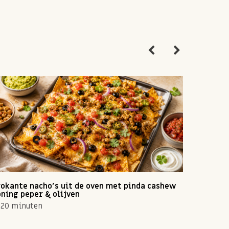
okante nacho's uit de oven met pinda cashew
Zomerse 
ning peper & olijven
10 min
20 minuten