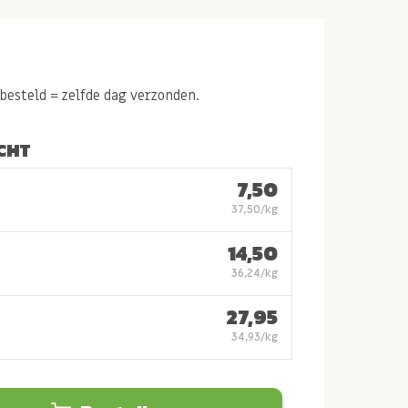
esteld = zelfde dag verzonden.
CHT
7,50
37,50/kg
14,50
36,24/kg
27,95
34,93/kg