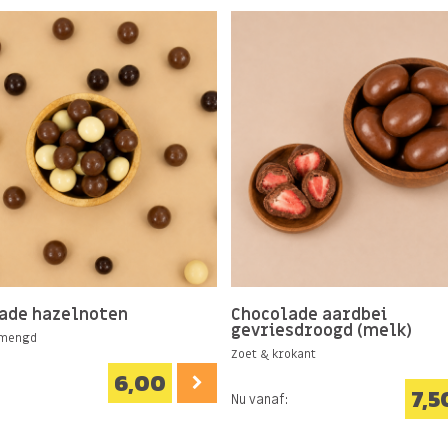
zonder?
ngsstoffen
ade hazelnoten
Chocolade aardbei
gevriesdroogd (melk)
emengd
Zoet & krokant
6,00
7,5
Nu vanaf: