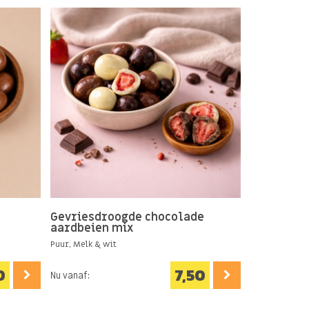
Gevriesdroogde chocolade
aardbeien mix
Puur, Melk & wit
0
7,50
Nu vanaf: