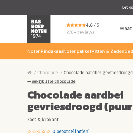
Let o
4,8
/ 5
270+ reviews
Noten
Pindakaas
Notenpakket
Pitten & Zaden
Ged
Chocolade
Chocolade aardbei gevriesdroogd
Bekijk alle Chocolade
Chocolade aardbei
gevriesdroogd (puur
Zoet & krokant
0 beoordeling(en)