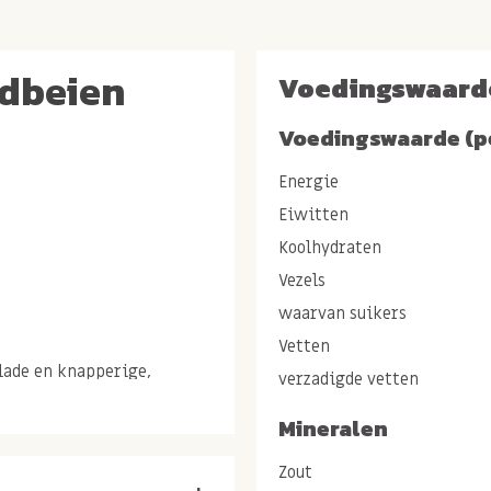
rdbeien
Voedingswaard
Voedingswaarde (p
Energie
Eiwitten
Koolhydraten
Vezels
waarvan suikers
Vetten
lade en knapperige,
verzadigde vetten
Mineralen
nder overbodige
Zout
ombineren het frisse,