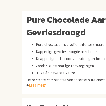
Pure Chocolade Aa
Gevriesdroogd
Pure chocolade met volle, intense smaak
Kapperige gevriesdroogde aardbeien
Knapperige bite door vriesdroogtechniek
Zonder kunstmatige toevoegingen
Luxe én bewuste keuze
De perfecte combinatie van intense pure choco
Lees meer
gevriesdroogde aardbeien.
Op zoek naar een verantwoorde zoete snack zo
toevoegingen? Deze
pure chocolade aardbeien
c