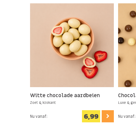
Wat maakt gevriesdroogd fruit zo bij
Behouden hun natuurlijke smaak en voedi
Zijn heerlijk knapperig
Bevatten geen toegevoegde suikers
Hebben een intense fruitsmaak
Witte chocolade aardbeien
Chocol
Zoet & krokant
Luxe & g
6,99
Nu vanaf:
Nu vanaf: