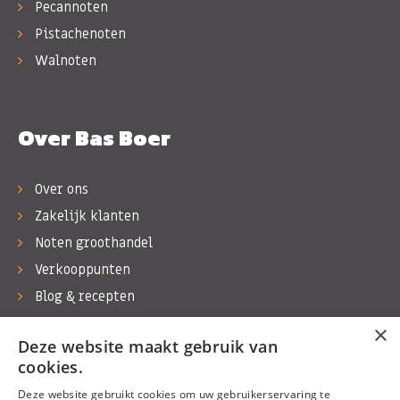
Pecannoten
Pistachenoten
Walnoten
Over Bas Boer
Over ons
Zakelijk klanten
Noten groothandel
Verkooppunten
Blog & recepten
Werken bij Bas Boer Noten
×
Deze website maakt gebruik van
Contact
cookies.
Deze website gebruikt cookies om uw gebruikerservaring te