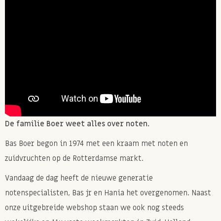
De familie Boer weet alles over noten.
Bas Boer begon in 1974 met een kraam met noten en
zuidvruchten op de Rotterdamse markt.
Vandaag de dag heeft de nieuwe generatie
notenspecialisten, Bas jr en Hania het overgenomen. Naast
onze uitgebreide webshop staan we ook nog steeds