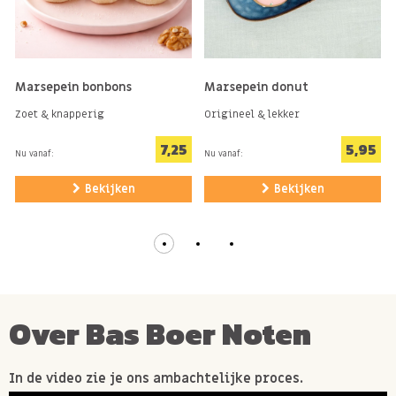
Marsepein bonbons
Marsepein donut
Zoet & knapperig
Origineel & lekker
7,25
5,95
Nu vanaf:
Nu vanaf:
Bekijken
Bekijken
Over Bas Boer Noten
In de video zie je ons ambachtelijke proces.