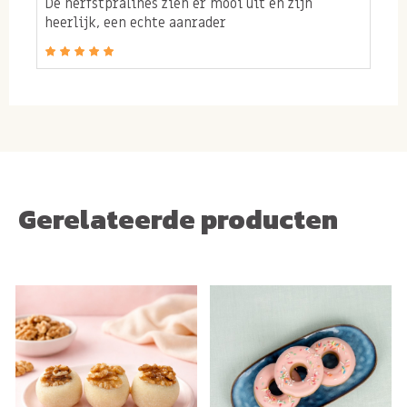
De herfstpralinés zien er mooi uit en zijn
Bevat: MELK, NOTEN, SOJA. Kan sporen bevatten van:
heerlijk, een echte aanrader
GLUTEN, PINDA'S.
Gerelateerde producten