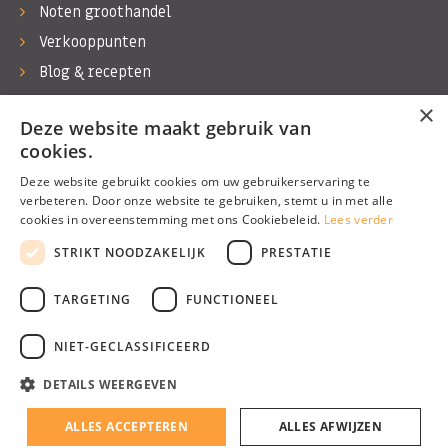
Noten groothandel
Verkooppunten
Blog & recepten
Werken bij Bas Boer Noten
×
Deze website maakt gebruik van
Contact
cookies.
Deze website gebruikt cookies om uw gebruikerservaring te
verbeteren. Door onze website te gebruiken, stemt u in met alle
cookies in overeenstemming met ons Cookiebeleid.
Lees verder
©1974 - 2026 Bas Boer Noten
STRIKT NOODZAKELIJK
PRESTATIE
Alle rechten voorbehouden
TARGETING
FUNCTIONEEL
NIET-GECLASSIFICEERD
DETAILS WEERGEVEN
Algemene voorwaarden
Privacy Policy
ALLES ACCEPTEREN
ALLES AFWIJZEN