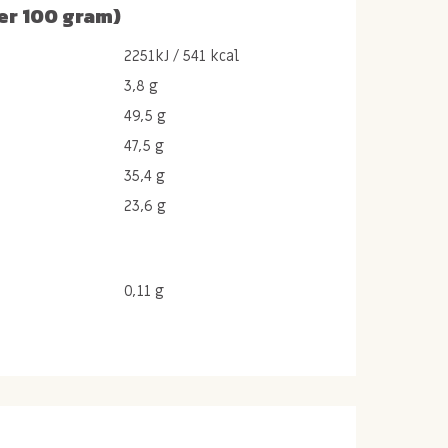
er 100 gram)
2251kJ / 541 kcal
3,8 g
49,5 g
47,5 g
35,4 g
23,6 g
0,11 g