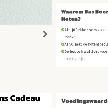
Waarom Bas Boe
Noten?
Altijd lekker vers
zoals 
markt
Al 50 jaar
dé notenspecia
De beste kwaliteit
voor
marktprijzen
ns Cadeau
Voedingswaard