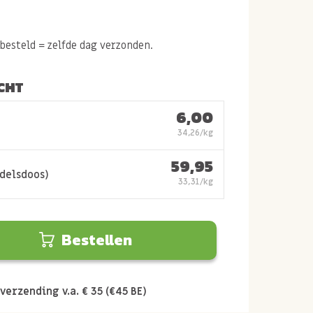
esteld = zelfde dag verzonden.
CHT
6,00
34,26/kg
59,95
ndelsdoos)
33,31/kg
Bestellen
verzending v.a. € 35 (€45 BE)