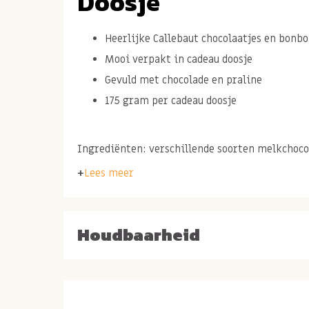
Doosje
Heerlijke Callebaut chocolaatjes en bonb
Mooi verpakt in cadeau doosje
Gevuld met chocolade en praline
175 gram per cadeau doosje
Ingrediënten: verschillende soorten melkchoc
chocolaatjes. Gevuld met praline.
Lees meer
In vormpjes van vrolijke figuurtjes.
Houdbaarheid