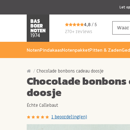
Let o
4,8
/ 5
270+ reviews
Noten
Pindakaas
Notenpakket
Pitten & Zaden
Ged
Chocolade bonbons cadeau doosje
Chocolade bonbons
doosje
Échte Callebaut
1 beoordeling(en)