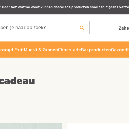
p: Door het warme weer kunnen chocolade producten smelten tijdens verze
Zake
roogd Fruit
Muesli & Granen
Chocolade
Bakproducten
Gezondh
 cadeau