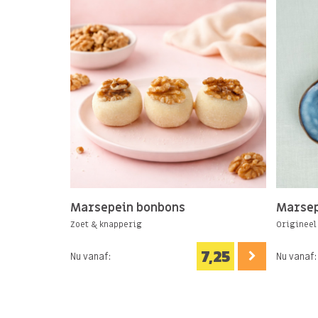
Marsepein bonbons
Marsep
Zoet & knapperig
Origineel
7,25
Nu vanaf:
Nu vanaf: