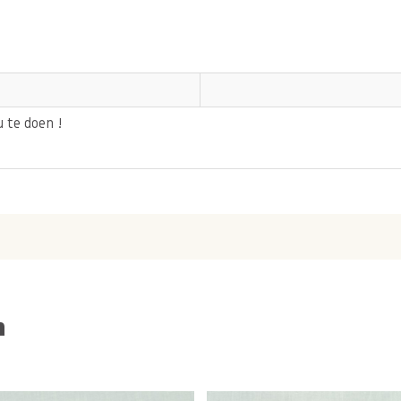
 te doen !
n