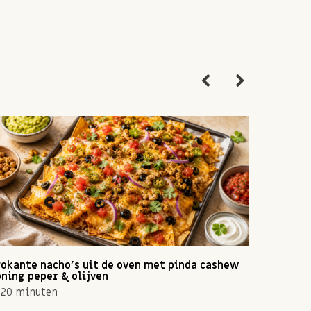
okante nacho's uit de oven met pinda cashew
Zomerse 
ning peper & olijven
10 min
20 minuten