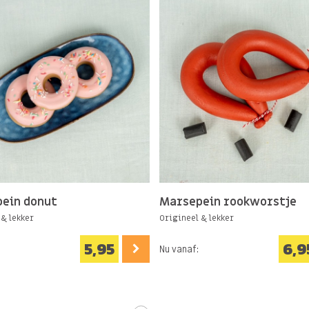
ein donut
Marsepein rookworstje
 & lekker
Origineel & lekker
5,95
6,9
Nu vanaf: