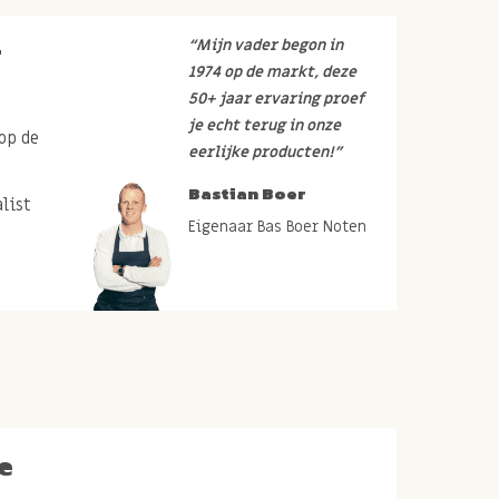
r
“Mijn vader begon in
1974 op de markt, deze
50+ jaar ervaring proef
je echt terug in onze
op de
eerlijke producten!”
Bastian Boer
list
Eigenaar Bas Boer Noten
e