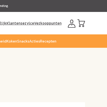
nding.
lijk
Klantenservice
Verkooppunten
eid
Koken
Snacks
Acties
Recepten