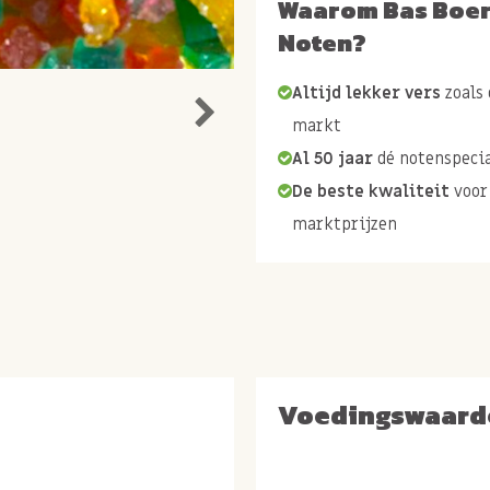
Waarom Bas Boe
Noten?
Altijd lekker vers
zoals 
markt
Al 50 jaar
dé notenspecia
De beste kwaliteit
voor
marktprijzen
Voedingswaard