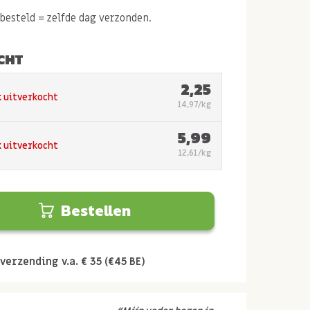
esteld = zelfde dag verzonden.
CHT
2,25
k uitverkocht
14,97/kg
5,99
k uitverkocht
12,61/kg
Bestellen
verzending v.a. € 35 (€45 BE)