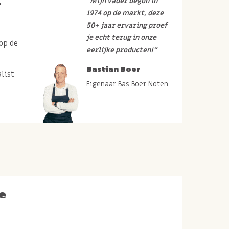
r
“Mijn vader begon in
1974 op de markt, deze
50+ jaar ervaring proef
je echt terug in onze
op de
eerlijke producten!”
Bastian Boer
list
Eigenaar Bas Boer Noten
e