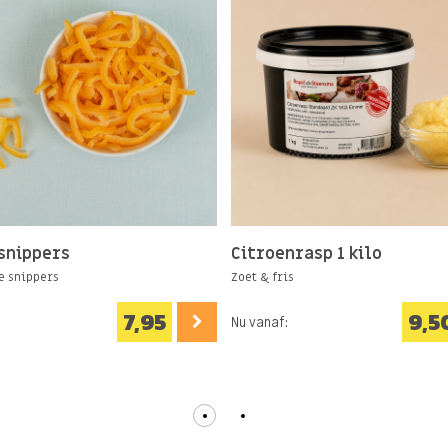
snippers
Citroenrasp 1 kilo
 snippers
Zoet & fris
7,95
9,5
Nu vanaf: