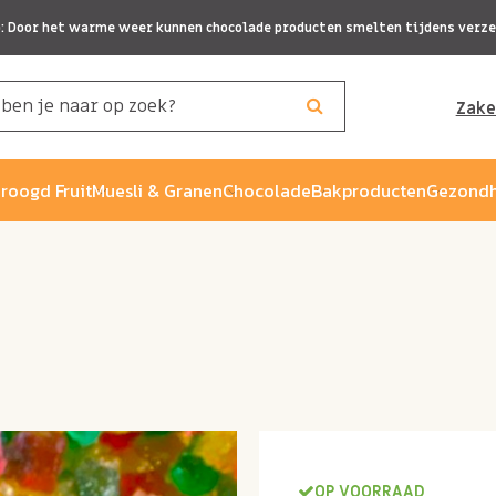
p: Door het warme weer kunnen chocolade producten smelten tijdens verze
Zake
roogd Fruit
Muesli & Granen
Chocolade
Bakproducten
Gezondh
OP VOORRAAD