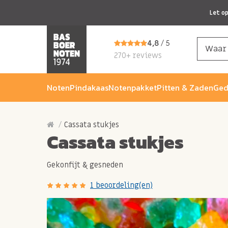
Let o
4,8
/ 5
270+ reviews
Noten
Pindakaas
Notenpakket
Pitten & Zaden
Ged
Cassata stukjes
Cassata stukjes
Gekonfijt & gesneden
1 beoordeling(en)