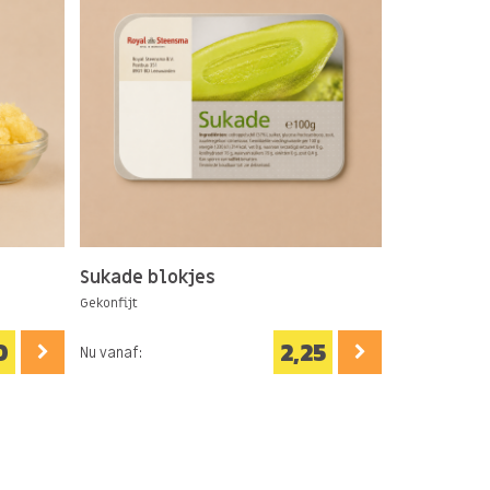
Sukade blokjes
Amarena 
Gekonfijt
Italiaanse spe
0
2,25
Nu vanaf:
Nu vanaf: