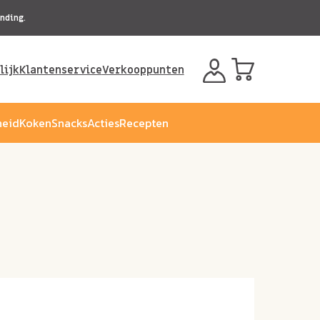
nding.
lijk
Klantenservice
Verkooppunten
eid
Koken
Snacks
Acties
Recepten