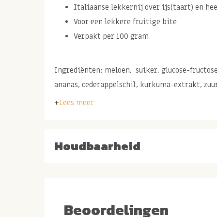
Italiaanse lekkernij over ijs(taart) en he
Voor een lekkere fruitige bite
Verpakt per 100 gram
Ingrediënten: meloen, suiker, glucose-fructose
ananas, cederappelschil, kurkuma-extrakt, zuur
kleurstoffen (E120, E131)
Lees meer
Bas Boer tip: maak zelf een heerlijke tul
Houdbaarheid
fruitige vulling door de cassata te meng
de Molen. Maak het af met een extra top
op de bovenkant en je hebt een waar feest
Beoordelingen
Allergie informatie