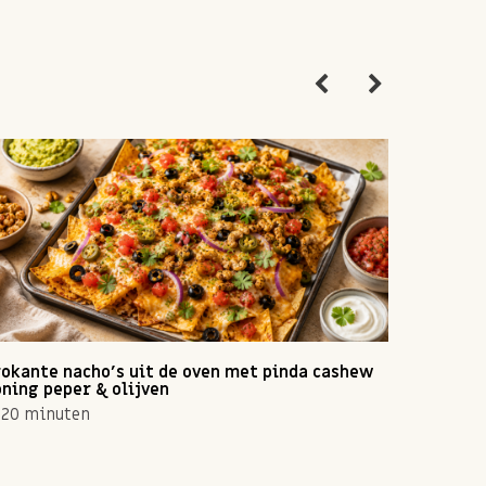
okante nacho's uit de oven met pinda cashew
Zomerse 
ning peper & olijven
10 min
20 minuten