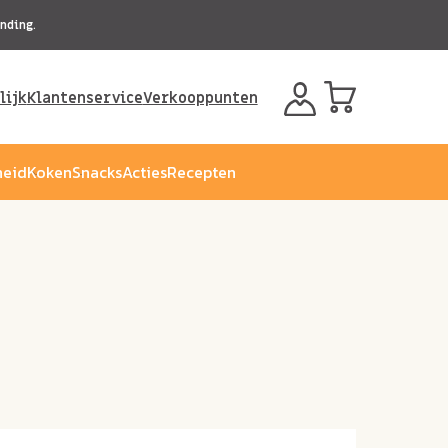
nding.
lijk
Klantenservice
Verkooppunten
eid
Koken
Snacks
Acties
Recepten