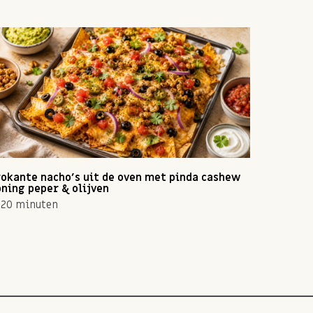
okante nacho's uit de oven met pinda cashew
Zomerse 
ning peper & olijven
10 min
20 minuten