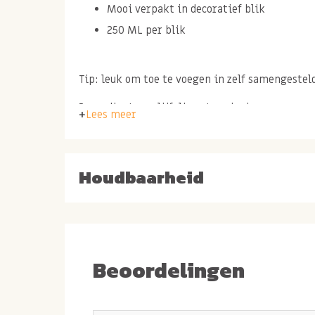
Mooi verpakt in decoratief blik
250 ML per blik
Tip: leuk om toe te voegen in zelf samengeste
Ingredienten: olijfolie extra virgin.
Lees meer
Olijfolie extra vierge h
Houdbaarheid
dip of dressing
Deze pure extra vierge olijfolie ziet er niet al
smaakt ook heerlijk. Lekker om op tafel te zet
Beoordelingen
borrelplank gecombineerd met bruschetta brood
dips!