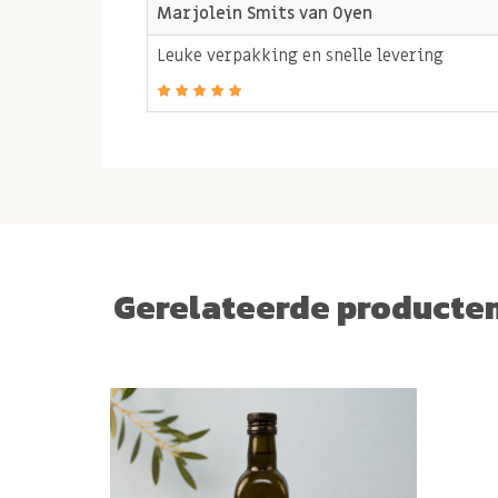
Schenk een beetje olijfolie in een bakje
Marjolein Smits van Oyen
peper. Wat stokbrood of grissini erbij e
Leuke verpakking en snelle levering
Tip: bekijk al onze
delicatessen
en
snacks
voor 
borrel. Van
vers gebrande nootjes
, olijven en 
Gerelateerde producte