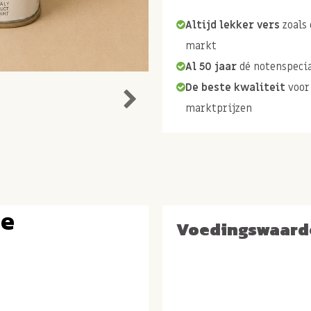
Altijd lekker vers
zoals 
markt
Al 50 jaar
dé notenspecia
De beste kwaliteit
voor
marktprijzen
ge
Voedingswaard