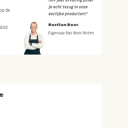
50+ jaar ervaring proef
je echt terug in onze
op de
eerlijke producten!”
Bastian Boer
list
Eigenaar Bas Boer Noten
e