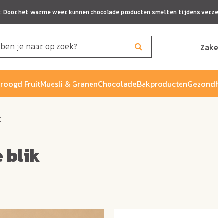
p: Door het warme weer kunnen chocolade producten smelten tijdens verze
Zake
roogd Fruit
Muesli & Granen
Chocolade
Bakproducten
Gezondh
k
e blik