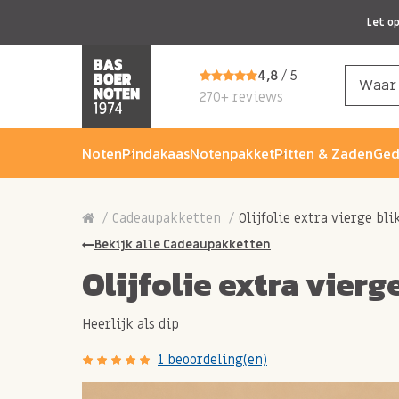
Let o
4,8
/ 5
270+ reviews
Noten
Pindakaas
Notenpakket
Pitten & Zaden
Ged
Cadeaupakketten
Olijfolie extra vierge bli
Bekijk alle Cadeaupakketten
Olijfolie extra vierg
Heerlijk als dip
1 beoordeling(en)