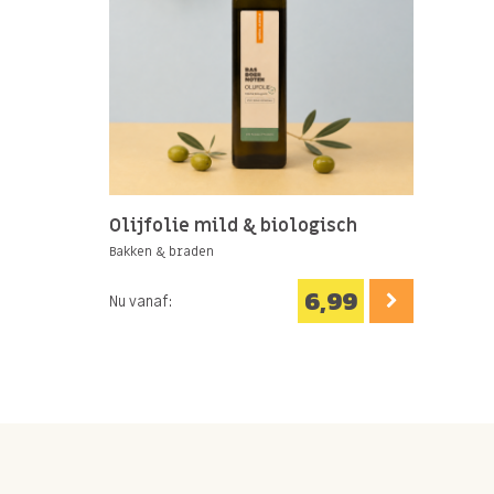
Olijfolie mild & biologisch
Bakken & braden
6,99
Nu vanaf: