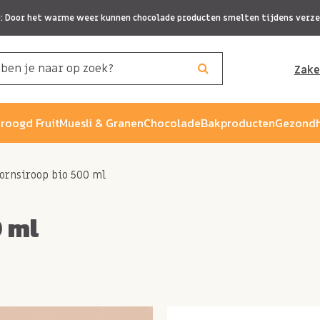
p: Door het warme weer kunnen chocolade producten smelten tijdens verze
Zake
roogd Fruit
Muesli & Granen
Chocolade
Bakproducten
Gezondh
ornsiroop bio 500 ml
 ml