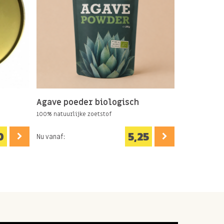
Agave poeder biologisch
100% natuurlijke zoetstof
0
5,25
Nu vanaf: