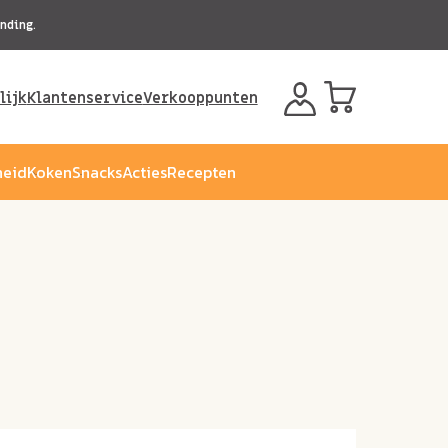
nding.
lijk
Klantenservice
Verkooppunten
eid
Koken
Snacks
Acties
Recepten