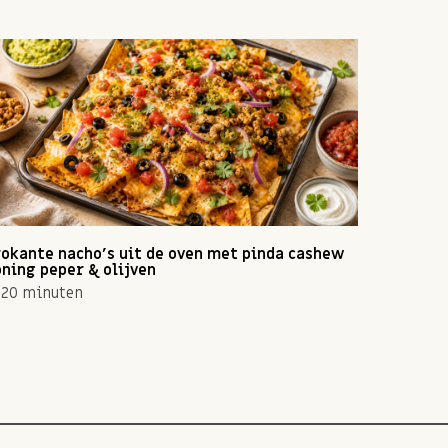
okante nacho's uit de oven met pinda cashew
Zomerse 
ning peper & olijven
10 min
20 minuten