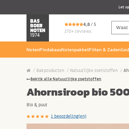
Let o
4,8
/ 5
270+ reviews
Noten
Pindakaas
Notenpakket
Pitten & Zaden
Ged
Bakproducten
Natuurlijke zoetstoffen
Ah
Bekijk alle Natuurlijke zoetstoffen
Ahornsiroop bio 500
Bio & puur
1 beoordeling(en)