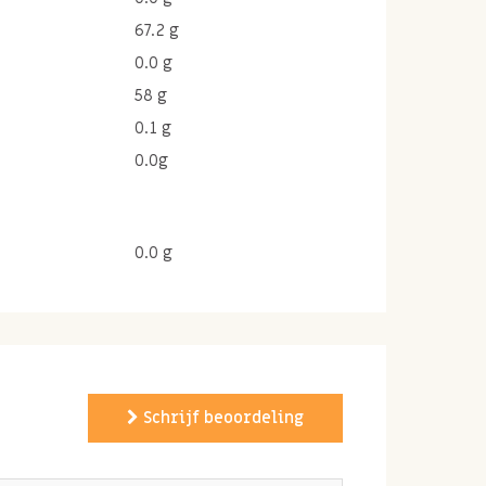
67.2 g
0.0 g
58 g
0.1 g
0.0g
0.0 g
Schrijf beoordeling