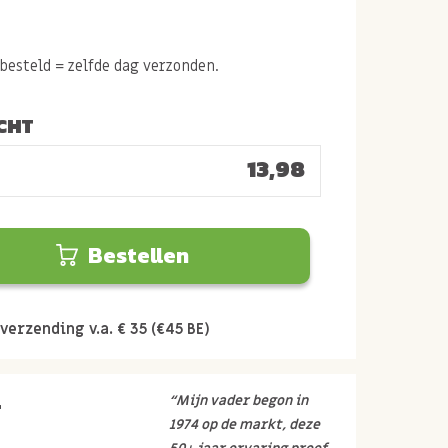
esteld = zelfde dag verzonden.
CHT
13,98
Bestellen
verzending v.a. € 35 (€45 BE)
r
“Mijn vader begon in
1974 op de markt, deze