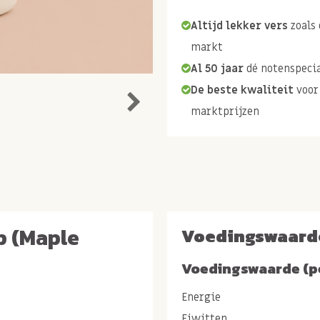
Altijd lekker vers
zoals 
markt
Al 50 jaar
dé notenspecia
De beste kwaliteit
voor
marktprijzen
p (Maple
Voedingswaard
Voedingswaarde (p
Energie
Eiwitten