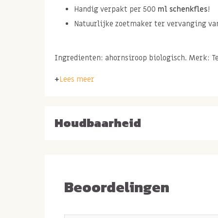
Handig verpakt per 500
ml schenkfles
!
Natuurlijke zoetmaker ter vervanging va
Ingredienten: ahornsiroop biologisch. Merk: T
Lees meer
Bevat geen allergenen.
Houdbaarheid
Beoordelingen