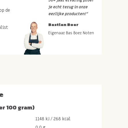
50+ jaar ervaring proef
je echt terug in onze
op de
eerlijke producten!”
Bastian Boer
list
Eigenaar Bas Boer Noten
e
er 100 gram)
1148 kJ / 268 kcal
0.0 g