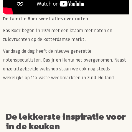
ei!
Glutenvrij brood en gebak maken? Dan zijn
De familie Boer weet alles over noten.
psyllium vezels super geschikt! Het helpt
Bas Boer begon in 1974 met een kraam met noten en
namelijk de structuur en textuur van het deeg te
zuidvruchten op de Rotterdamse markt.
verbeteren. Voeg 1-2 eetlepels psyllium toe aan
je glutenvrije bloem mix voordat je het deeg
Vandaag de dag heeft de nieuwe generatie
maakt.
notenspecialisten, Bas jr en Hania het overgenomen. Naast
Soep of saus dikker maken met psyllium? Voeg
onze uitgebreide webshop staan we ook nog steeds
dan gewoon op het oog wat vezels toe aan je
wekelijks op 11x vaste weekmarkten in Zuid-Holland.
soep of saus en roer goed door zodat het niet
gaat klonteren. Je kan het beste eerst een halve
eetlepel toevoegen en roeren zodat je niet teveel
toevoegt. Dit omdat psyllium snel een dikke
De lekkerste inspiratie voor
structuur geeft.
in de keuken
Smoothies en shakes romiger maken? Voeg een