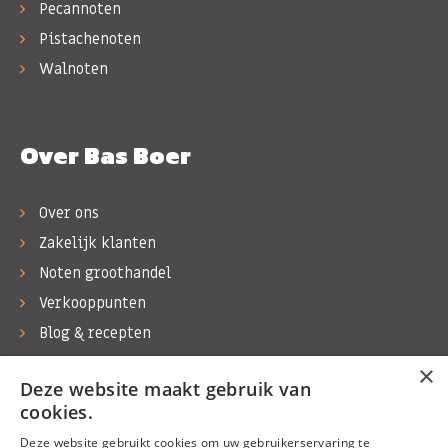
Pecannoten
Pistachenoten
Walnoten
Over Bas Boer
Over ons
Zakelijk klanten
Noten groothandel
Verkooppunten
Blog & recepten
Werken bij Bas Boer Noten
×
Deze website maakt gebruik van
Contact
cookies.
Deze website gebruikt cookies om uw gebruikerservaring te