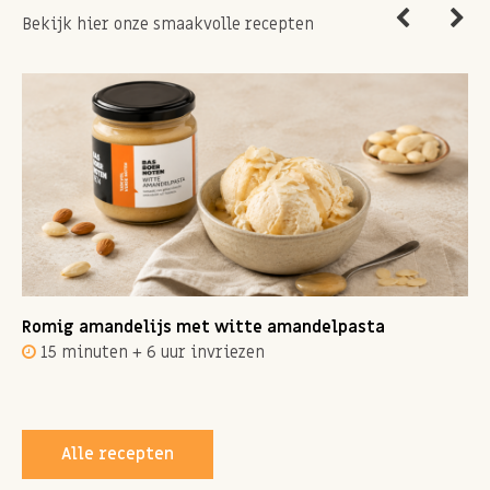
Bekijk hier onze smaakvolle recepten
beetje psyllium vezels toe en meng goed door.
Doordat de structuur dikker wordt krijg je een
meer romige en dikkere drank. Lekker en het
geeft je een verzadigend gevoel!
Allergenen:
Kan TARWE, HAVER, NOTEN, PINDA'S en SESAM
bevatten.
Romig amandelijs met witte amandelpasta
15 minuten + 6 uur invriezen
Alle recepten