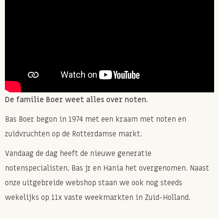
natuurlijke fruitige twist.
✔ Strooi over ijs, pannenkoeken of chocoladedesserts
voor extra crunch.
Als topping of decoratie
✔ Versier taarten, cupcakes of desserts met
knapperige stukjes.
De familie Boer weet alles over noten.
✔ Maal tot poeder en gebruik als natuurlijke kleurstof
Bas Boer begon in 1974 met een kraam met noten en
voor glazuur of gebak.
zuidvruchten op de Rotterdamse markt.
Bas Boer tip: maak ook eens
dit heerlijke receptje
Vandaag de dag heeft de nieuwe generatie
voor een frisse yoghurt bowl met gevriesdroogde
notenspecialisten, Bas jr en Hania het overgenomen. Naast
aardbeien en frambozen!
onze uitgebreide webshop staan we ook nog steeds
wekelijks op 11x vaste weekmarkten in Zuid-Holland.
Allergie informatie: