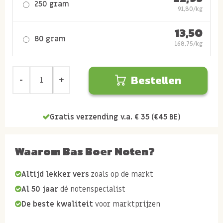
250 gram
91,80/kg
13,50
80 gram
168,75/kg
Bestellen
Gratis verzending v.a. € 35 (€45 BE)
Waarom Bas Boer Noten?
Altijd lekker vers
zoals op de markt
Al 50 jaar
dé notenspecialist
De beste kwaliteit
voor marktprijzen