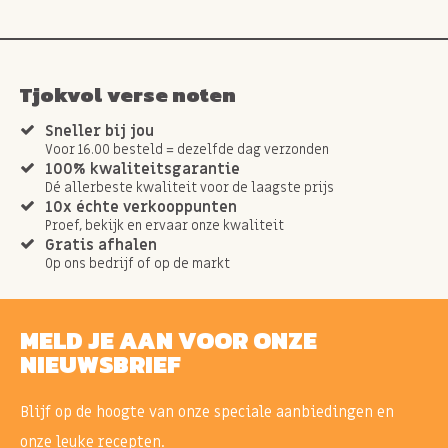
Tjokvol verse noten
Sneller bij jou
Voor 16.00 besteld = dezelfde dag verzonden
100% kwaliteitsgarantie
Dé allerbeste kwaliteit voor de laagste prijs
10x échte verkooppunten
Proef, bekijk en ervaar onze kwaliteit
Gratis afhalen
Op ons bedrijf of op de markt
MELD JE AAN VOOR ONZE
NIEUWSBRIEF
Blijf op de hoogte van onze speciale aanbiedingen en
onze leuke recepten.