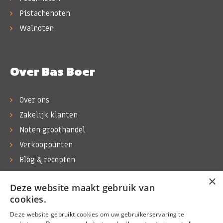
Pistachenoten
Walnoten
Over Bas Boer
Over ons
Zakelijk klanten
Noten groothandel
Verkooppunten
Blog & recepten
Werken bij Bas Boer Noten
×
Deze website maakt gebruik van
Contact
cookies.
Deze website gebruikt cookies om uw gebruikerservaring te