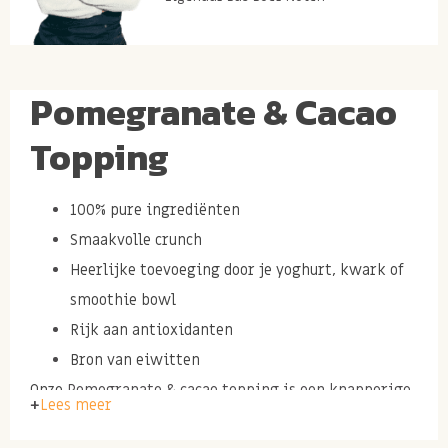
Pomegranate & Cacao
Topping
100% pure ingrediënten
Smaakvolle crunch
Heerlijke toevoeging door je yoghurt, kwark of
smoothie bowl
Rijk aan
antioxidanten
Bron van eiwitten
Onze
Pomegranate & cacao topping is een knapperige,
Lees meer
voedzame superfood mix die jouw ontbijt of snack