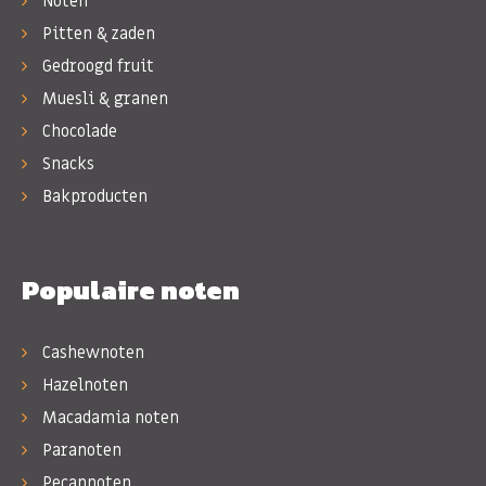
Noten
Pitten & zaden
Gedroogd fruit
Muesli & granen
Chocolade
Snacks
Bakproducten
Populaire noten
Cashewnoten
Hazelnoten
Macadamia noten
Paranoten
Pecannoten