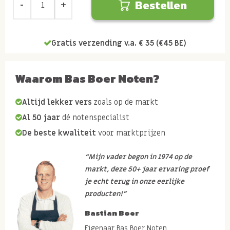
Bestellen
Gratis verzending v.a. € 35 (€45 BE)
Waarom Bas Boer Noten?
Altijd lekker vers
zoals op de markt
Al 50 jaar
dé notenspecialist
De beste kwaliteit
voor marktprijzen
“Mijn vader begon in 1974 op de
markt, deze 50+ jaar ervaring proef
je echt terug in onze eerlijke
producten!”
Bastian Boer
Eigenaar Bas Boer Noten