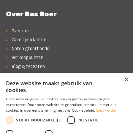
Over Bas Boer
Over ons
Zakelijk klanten
Noten groothandel
Verkooppunten
Blog & recepten
Werken bij Bas Boer Noten
×
Deze website maakt gebruik van
Contact
cookies.
Deze website gebruikt cookies om uw gebruikerservaring te
verbeteren. Door onze website te gebruiken, stemt u in met alle
cookies in overeenstemming met ons Cookiebeleid.
Lees verder
©1974 - 2026 Bas Boer Noten
STRIKT NOODZAKELIJK
PRESTATIE
Alle rechten voorbehouden