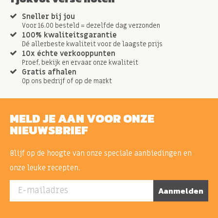
Sneller bij jou
Voor 16.00 besteld = dezelfde dag verzonden
100% kwaliteitsgarantie
Dé allerbeste kwaliteit voor de laagste prijs
10x échte verkooppunten
Proef, bekijk en ervaar onze kwaliteit
Gratis afhalen
Op ons bedrijf of op de markt
MELD JE AAN VOOR ONZE
NIEUWSBRIEF
Blijf op de hoogte van onze speciale aanbiedingen en
onze leuke recepten.
E-mailadres
Aanmelden