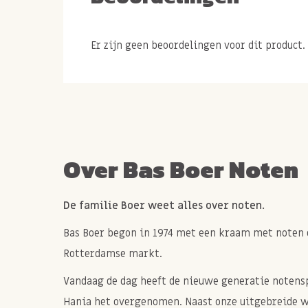
Wij zijn net zo dol op goede verse noten als op
we gecombineerd in een van de lekkerste choco
Boer Noten maken. Door uitsluitend te werke
Er zijn geen beoordelingen voor dit product.
chocolade ingredienten van Callebaut hebben w
melkchocoladereep. Dit gecombineerd met de l
hazelnoten en vers gebrande amandelen en een 
noten en voilà; de melk chocoladereep tjokvol b
met liefde gemaakt.
Over Bas Boer Noten
Deze reep is extra groot van stuk, ruim 250 gr
geschikt om te delen.
De familie Boer weet alles over noten.
Tip: de chocoladereep is ook leuk om cade
Bas Boer begon in 1974 met een kraam met noten 
chocoladeliefhebber.
Rotterdamse markt.
Vandaag de dag heeft de nieuwe generatie notenspe
Hania het overgenomen. Naast onze uitgebreide 