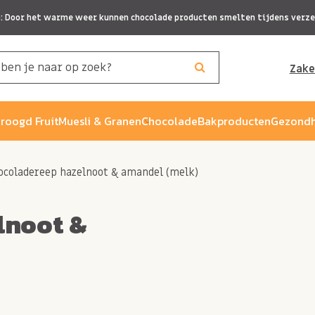
p: Door het warme weer kunnen chocolade producten smelten tijdens verze
Zake
roogd Fruit
Muesli & Granen
Chocolade
Bakproducten
Gezondh
ocoladereep hazelnoot & amandel (melk)
lnoot &