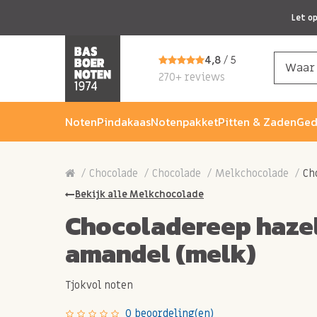
Let o
4,8
/ 5
270+ reviews
Noten
Pindakaas
Notenpakket
Pitten & Zaden
Ged
Chocolade
Chocolade
Melkchocolade
Ch
Bekijk alle Melkchocolade
Chocoladereep haze
amandel (melk)
Tjokvol noten
0 beoordeling(en)