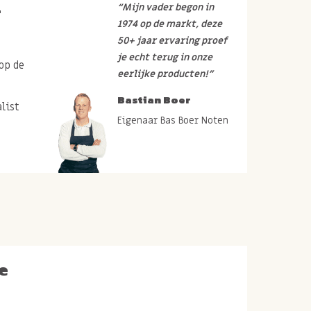
r
“Mijn vader begon in
1974 op de markt, deze
50+ jaar ervaring proef
je echt terug in onze
op de
eerlijke producten!”
Bastian Boer
list
Eigenaar Bas Boer Noten
e