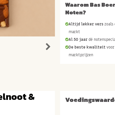
Waarom Bas Boe
Noten?
Altijd lekker vers
zoals 
markt
Al 50 jaar
dé notenspecia
De beste kwaliteit
voor
marktprijzen
elnoot &
Voedingswaard