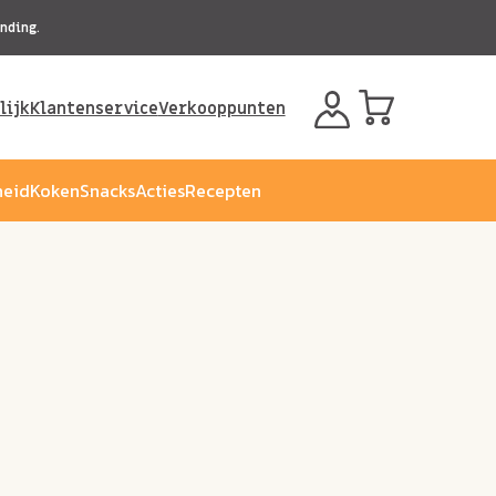
nding.
lijk
Klantenservice
Verkooppunten
eid
Koken
Snacks
Acties
Recepten