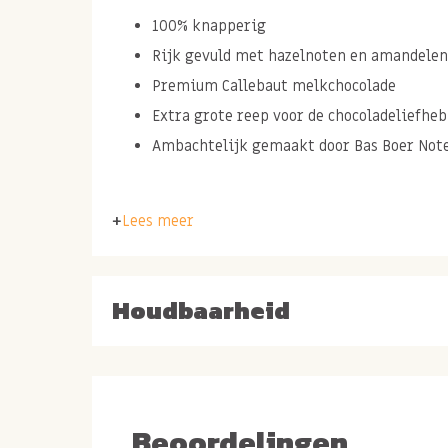
100% knapperig
Rijk gevuld met hazelnoten en amandelen
Premium Callebaut melkchocolade
Extra grote reep voor de chocoladeliefhe
Ambachtelijk gemaakt door Bas Boer Not
Inhoud: 250 gram
Lees meer
Ingrediënten: cacaomassa, suiker, cacaoboter, 
MELKpoeder, natuurlijke vanille, SOJA-lecith
Houdbaarheid
Verhouding: 50% chocolade, 30% amandelen, 2
Chocolade notenreep 
knapperige twist
Beoordelingen