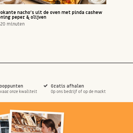
okante nacho's uit de oven met pinda cashew
Zomerse 
ning peper & olijven
10 min
20 minuten
kooppunten
Gratis afhalen
rvaar onze kwaliteit
Op ons bedrijf of op de markt