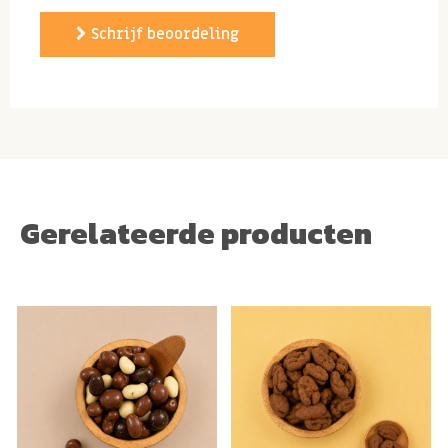
perfecte combinatie van smeuïge chocolade en
Schrijf beoordeling
knapperige hazelnoten.
3x redenen waarom deze lekkernij zo
onweerstaanbaar is:
De ultieme smaaksensatie: Stel je voor... een
zachte, romige laag van zachte chocolade die
smelt op je tong, gevolgd door de crunch van
Gerelateerde producten
een licht geroosterde hazelnoot.
Wist je dat
hazelnoten
gezonde voedingsstoffen
bezitten? Hazelnoten zijn rijk aan onverzadigde
vetten, een bron van vitamine E en mineralen
zoals magnesium en koper.
Perfect voor elk moment: Of je nu een
zoetekauw bent, een feestje viert of