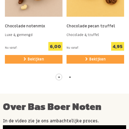
gewoonweg wat verwennerij nodig hebt,
Chocolade hazelnoten zijn geschikt voor elke
gelegenheid. Ze maken een heerlijk
tussendoortje voor onderweg, een aanvulling op
Chocolade notenmix
Chocolade pecan truffel
je desserttafel of een smakelijk cadeau voor
Luxe & gemengd
Chocolade & truffel
vrienden en familie. De mogelijkheden zijn
6,00
4,95
Nu vanaf:
Nu vanaf:
eindeloos!
Bekijken
Bekijken
Als je op zoek naar bent een onweerstaanbare
traktatie die zowel je smaakpapillen als je trek
in chocolade kan stillen zoek dan niet verder.
Deze romige chocolade en knapperige
Over Bas Boer Noten
hazelnootjes zijn een favoriete lekkernij. Bestel
vandaag nog online en geniet!
In de video zie je ons ambachtelijke proces.