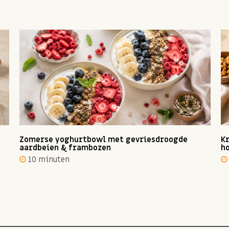
Zomerse yoghurtbowl met gevriesdroogde
Kr
aardbeien & frambozen
ho
10 minuten