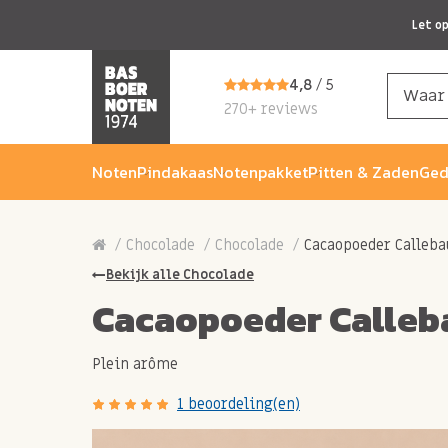
Let o
4,8
/ 5
270+ reviews
Noten
Pindakaas
Notenpakket
Pitten & Zaden
Ged
Chocolade
Chocolade
Cacaopoeder Calleba
Bekijk alle Chocolade
Cacaopoeder Calleb
Plein arôme
1 beoordeling(en)