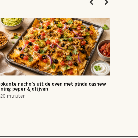
okante nacho's uit de oven met pinda cashew
Zomerse 
ning peper & olijven
10 min
20 minuten