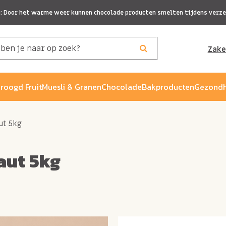
p: Door het warme weer kunnen chocolade producten smelten tijdens verze
Zake
roogd Fruit
Muesli & Granen
Chocolade
Bakproducten
Gezondh
ut 5kg
aut 5kg