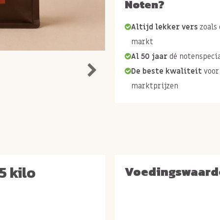
Noten?
Altijd lekker vers
zoals 
markt
Al 50 jaar
dé notenspecia
De beste kwaliteit
voor
marktprijzen
 kilo
Voedingswaard