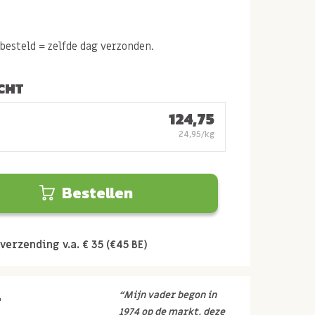
esteld = zelfde dag verzonden.
CHT
124,75
24,95/kg
Bestellen
verzending v.a. € 35 (€45 BE)
r
“Mijn vader begon in
1974 op de markt, deze