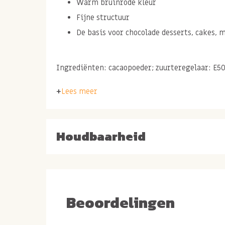
Warm bruinrode kleur
Fijne structuur
De basis voor chocolade desserts, cakes, m
Ingrediënten: cacaopoeder; zuurteregelaar: E50
Merk: Cacao Barry (Callebaut)
Lees meer
Houdbaarheid
Beoordelingen