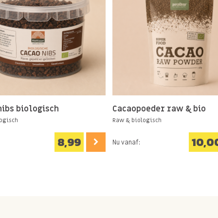
nibs biologisch
Cacaopoeder raw & bio
ogisch
Raw & biologisch
8,99
10,0
Nu vanaf: