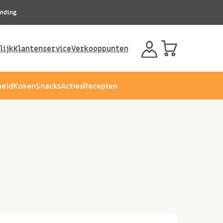
nding.
lijk
Klantenservice
Verkooppunten
eid
Koken
Snacks
Acties
Recepten